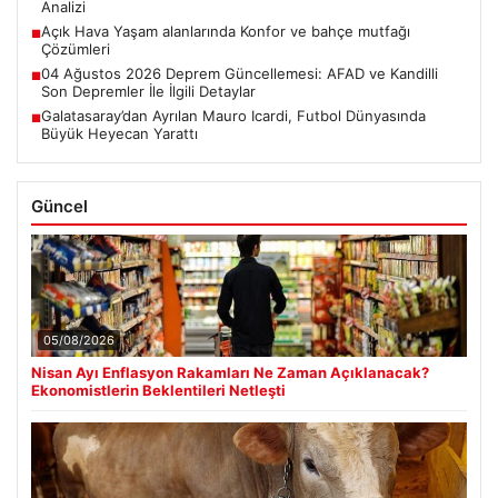
Analizi
Açık Hava Yaşam alanlarında Konfor ve bahçe mutfağı
■
Çözümleri
04 Ağustos 2026 Deprem Güncellemesi: AFAD ve Kandilli
■
Son Depremler İle İlgili Detaylar
Galatasaray’dan Ayrılan Mauro Icardi, Futbol Dünyasında
■
Büyük Heyecan Yarattı
Güncel
05/08/2026
Nisan Ayı Enflasyon Rakamları Ne Zaman Açıklanacak?
Ekonomistlerin Beklentileri Netleşti