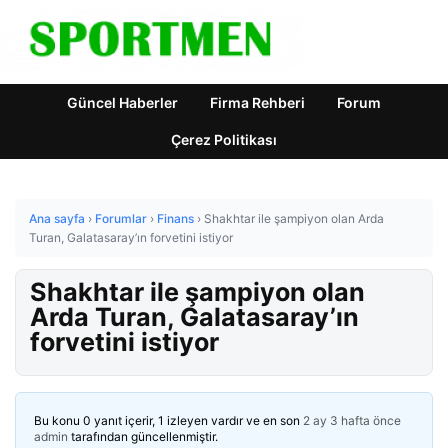
Güncel Haberler
Firma Rehberi
Forum
Çerez Politikası
Ana sayfa
›
Forumlar
›
Finans
›
Shakhtar ile şampiyon olan Arda
Turan, Galatasaray’ın forvetini istiyor
Shakhtar ile şampiyon olan
Arda Turan, Galatasaray’ın
forvetini istiyor
Bu konu 0 yanıt içerir, 1 izleyen vardır ve en son
2 ay 3 hafta önce
admin
tarafından güncellenmiştir.