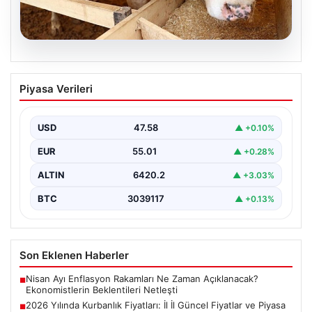
05.08.2026
2026 Yılında Kurbanlık Fiyatları: İl İl
Piyasa Verileri
Güncel Fiyatlar ve Piyasa Analizi
2026 Kurban Bayramı öncesinde vatandaşların en çok
merak ettiği konulardan biri olan kurbanlık fiyatları,…
USD
47.58
▲ +0.10%
EUR
55.01
▲ +0.28%
ALTIN
6420.2
▲ +3.03%
BTC
3039117
▲ +0.13%
Son Eklenen Haberler
Nisan Ayı Enflasyon Rakamları Ne Zaman Açıklanacak?
■
Ekonomistlerin Beklentileri Netleşti
2026 Yılında Kurbanlık Fiyatları: İl İl Güncel Fiyatlar ve Piyasa
■