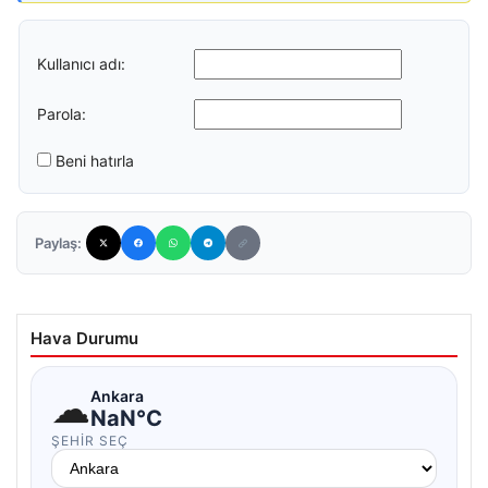
Kullanıcı adı:
Parola:
Beni hatırla
Paylaş:
Hava Durumu
☁
Ankara
NaN°C
ŞEHIR SEÇ