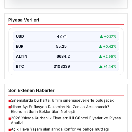
05.08.2026
Nisan Ayı Enflasyon Rakamları Ne
Piyasa Verileri
Zaman Açıklanacak? Ekonomistlerin
Beklentileri Netleşti
USD
47.71
▲ +0.17%
Türkiye İstatistik Kurumu (TÜİK) tarafından açıklanacak
nisan ayı enflasyon verileri için geri sayım başladı.…
EUR
55.25
▲ +0.42%
ALTIN
6684.2
▲ +2.95%
BTC
3103339
▲ +1.44%
Son Eklenen Haberler
Sinemalarda bu hafta: 6 film sinemaseverlerle buluşacak
■
Nisan Ayı Enflasyon Rakamları Ne Zaman Açıklanacak?
■
Ekonomistlerin Beklentileri Netleşti
2026 Yılında Kurbanlık Fiyatları: İl İl Güncel Fiyatlar ve Piyasa
■
Analizi
Açık Hava Yaşam alanlarında Konfor ve bahçe mutfağı
■