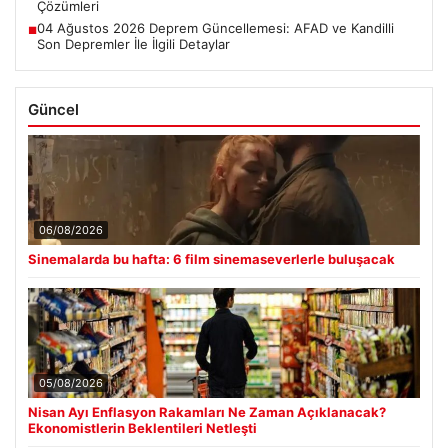
Çözümleri
04 Ağustos 2026 Deprem Güncellemesi: AFAD ve Kandilli
■
Son Depremler İle İlgili Detaylar
Güncel
06/08/2026
Sinemalarda bu hafta: 6 film sinemaseverlerle buluşacak
05/08/2026
Nisan Ayı Enflasyon Rakamları Ne Zaman Açıklanacak?
Ekonomistlerin Beklentileri Netleşti