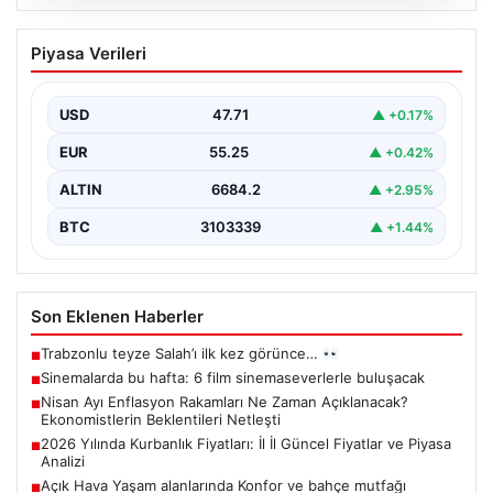
06.08.2026
Sinemalarda bu hafta: 6 film
Piyasa Verileri
sinemaseverlerle buluşacak
USD
47.71
▲ +0.17%
EUR
55.25
▲ +0.42%
ALTIN
6684.2
▲ +2.95%
BTC
3103339
▲ +1.44%
Son Eklenen Haberler
Trabzonlu teyze Salah’ı ilk kez görünce…
■
Sinemalarda bu hafta: 6 film sinemaseverlerle buluşacak
■
Nisan Ayı Enflasyon Rakamları Ne Zaman Açıklanacak?
■
Ekonomistlerin Beklentileri Netleşti
2026 Yılında Kurbanlık Fiyatları: İl İl Güncel Fiyatlar ve Piyasa
■
Analizi
Açık Hava Yaşam alanlarında Konfor ve bahçe mutfağı
■