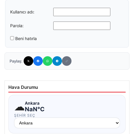
Kullanıcı adı:
Parola:
Beni hatırla
Paylaş:
Hava Durumu
☁
Ankara
NaN°C
ŞEHIR SEÇ