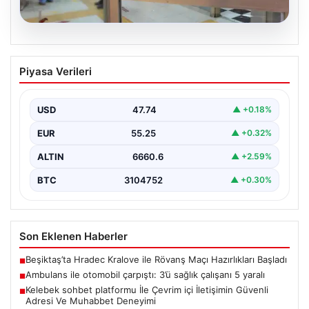
08.08.2026
Ambulans ile otomobil çarpıştı: 3’ü
Piyasa Verileri
sağlık çalışanı 5 yaralı
USD
47.74
▲ +0.18%
EUR
55.25
▲ +0.32%
ALTIN
6660.6
▲ +2.59%
BTC
3104752
▲ +0.30%
Son Eklenen Haberler
Beşiktaş’ta Hradec Kralove ile Rövanş Maçı Hazırlıkları Başladı
■
Ambulans ile otomobil çarpıştı: 3’ü sağlık çalışanı 5 yaralı
■
Kelebek sohbet platformu İle Çevrim içi İletişimin Güvenli
■
Adresi Ve Muhabbet Deneyimi