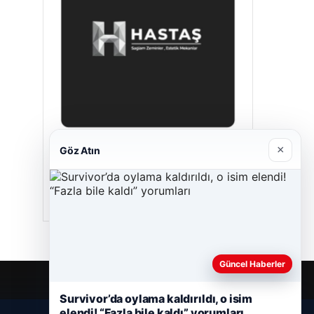
×
Göz Atın
Hastaş Beton
26/05/2026
Güncel Haberler
Survivor’da oylama kaldırıldı, o isim
elendi! “Fazla bile kaldı” yorumları