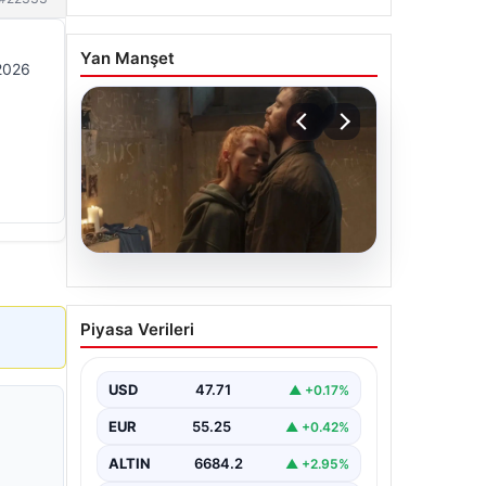
Yan Manşet
 2026
06.08.2026
Sinemalarda bu hafta: 6
Piyasa Verileri
film sinemaseverlerle
buluşacak
USD
47.71
▲ +0.17%
EUR
55.25
▲ +0.42%
ALTIN
6684.2
▲ +2.95%