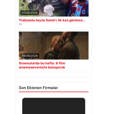
07/08/2026
Trabzonlu teyze Salah’ı ilk kez görünce…
06/08/2026
Sinemalarda bu hafta: 6 film
sinemaseverlerle buluşacak
Son Eklenen Firmalar