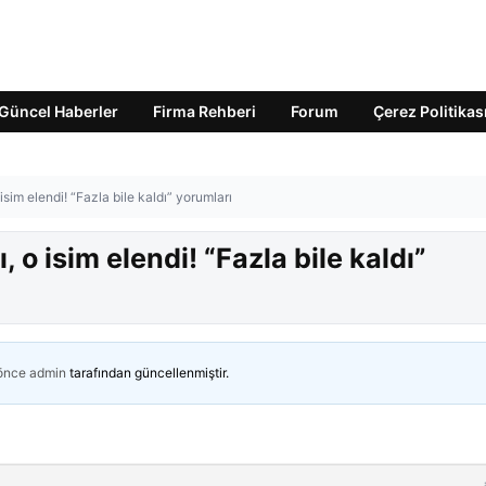
Güncel Haberler
Firma Rehberi
Forum
Çerez Politikas
 isim elendi! “Fazla bile kaldı” yorumları
, o isim elendi! “Fazla bile kaldı”
 önce
admin
tarafından güncellenmiştir.