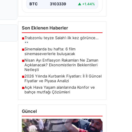
BTC
3103339
▲ +1.44%
Son Eklenen Haberler
Trabzonlu teyze Salah’ı ilk kez görünce…
■
Sinemalarda bu hafta: 6 film
■
sinemaseverlerle buluşacak
Nisan Ayı Enflasyon Rakamları Ne Zaman
■
Açıklanacak? Ekonomistlerin Beklentileri
Netleşti
2026 Yılında Kurbanlık Fiyatları: İl İl Güncel
■
Fiyatlar ve Piyasa Analizi
Açık Hava Yaşam alanlarında Konfor ve
■
bahçe mutfağı Çözümleri
Güncel