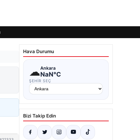
ı
Hava Durumu
☁
Ankara
NaN°C
ŞEHIR SEÇ
Bizi Takip Edin
#22333