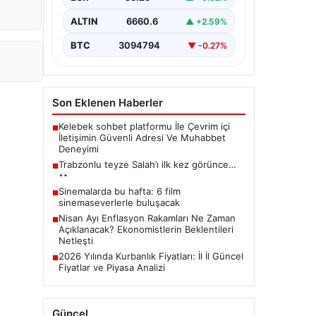
ALTIN
6660.6
▲ +2.59%
BTC
3094794
▼ -0.27%
Son Eklenen Haberler
Kelebek sohbet platformu İle Çevrim içi
■
İletişimin Güvenli Adresi Ve Muhabbet
Deneyimi
Trabzonlu teyze Salah’ı ilk kez görünce…
■
Sinemalarda bu hafta: 6 film
■
sinemaseverlerle buluşacak
Nisan Ayı Enflasyon Rakamları Ne Zaman
■
Açıklanacak? Ekonomistlerin Beklentileri
Netleşti
2026 Yılında Kurbanlık Fiyatları: İl İl Güncel
■
Fiyatlar ve Piyasa Analizi
Güncel