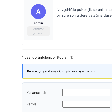
Nevşehir’de psikolojik sorunları
A
bir süre sonra dere yatağına düşere
admin
Anahtar
yönetici
1 yazı görüntüleniyor (toplam 1)
Bu konuyu yanıtlamak için giriş yapmış olmalısınız.
Kullanıcı adı:
Parola: