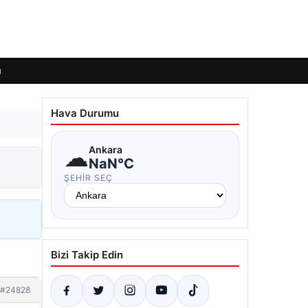
ı
Hava Durumu
☁
Ankara
NaN°C
ŞEHIR SEÇ
Bizi Takip Edin
#24828