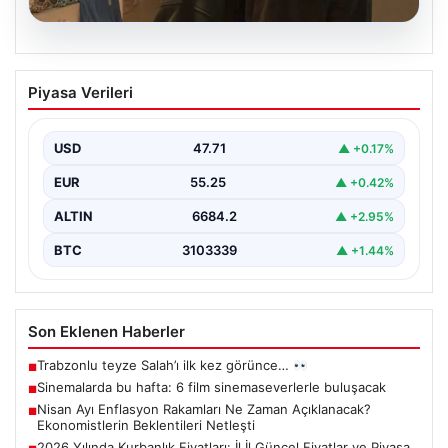
06.08.2026
Sinemalarda bu hafta: 6 film
Piyasa Verileri
sinemaseverlerle buluşacak
USD
47.71
▲ +0.17%
EUR
55.25
▲ +0.42%
ALTIN
6684.2
▲ +2.95%
BTC
3103339
▲ +1.44%
Son Eklenen Haberler
Trabzonlu teyze Salah’ı ilk kez görünce…
■
Sinemalarda bu hafta: 6 film sinemaseverlerle buluşacak
■
Nisan Ayı Enflasyon Rakamları Ne Zaman Açıklanacak?
■
Ekonomistlerin Beklentileri Netleşti
2026 Yılında Kurbanlık Fiyatları: İl İl Güncel Fiyatlar ve Piyasa