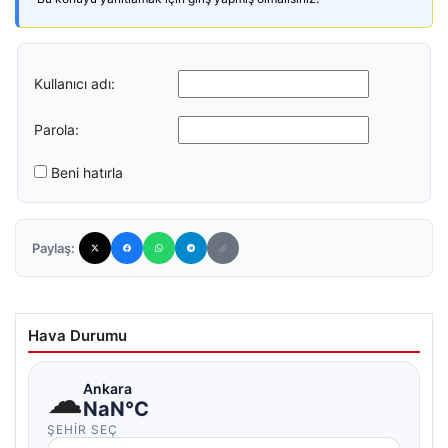
Kullanıcı adı:
Parola:
Beni hatırla
Paylaş:
Hava Durumu
☁
Ankara
NaN°C
ŞEHIR SEÇ