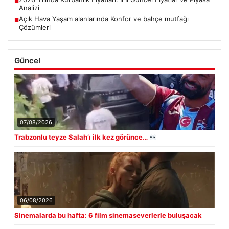
■
Analizi
Açık Hava Yaşam alanlarında Konfor ve bahçe mutfağı
■
Çözümleri
Güncel
07/08/2026
Trabzonlu teyze Salah’ı ilk kez görünce…
06/08/2026
Sinemalarda bu hafta: 6 film sinemaseverlerle buluşacak