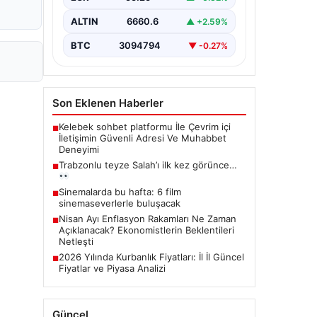
ALTIN
6660.6
▲ +2.59%
BTC
3094794
▼ -0.27%
Son Eklenen Haberler
Kelebek sohbet platformu İle Çevrim içi
■
İletişimin Güvenli Adresi Ve Muhabbet
Deneyimi
Trabzonlu teyze Salah’ı ilk kez görünce…
■
Sinemalarda bu hafta: 6 film
■
sinemaseverlerle buluşacak
Nisan Ayı Enflasyon Rakamları Ne Zaman
■
Açıklanacak? Ekonomistlerin Beklentileri
Netleşti
2026 Yılında Kurbanlık Fiyatları: İl İl Güncel
■
Fiyatlar ve Piyasa Analizi
Güncel