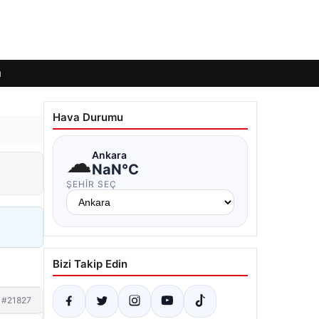
ı
Hava Durumu
☁
Ankara
NaN°C
ŞEHIR SEÇ
Bizi Takip Edin
#21827