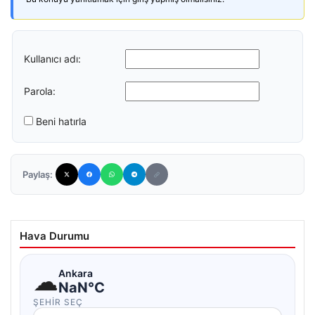
Kullanıcı adı:
Parola:
Beni hatırla
Paylaş:
Hava Durumu
☁
Ankara
NaN°C
ŞEHIR SEÇ