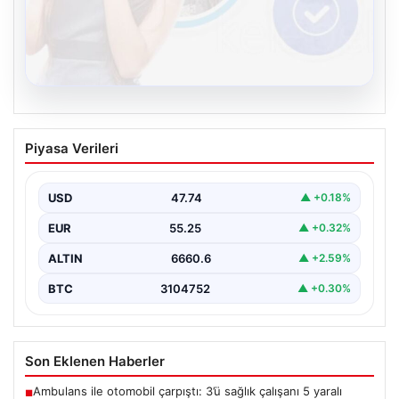
08.08.2026
Kelebek sohbet platformu İle Çevrim içi
Piyasa Verileri
İletişimin Güvenli Adresi Ve Muhabbet
Deneyimi
USD
47.74
▲ +0.18%
İnternet dünyasında kullanıcıların güvenli bir biçimde
bağlantı kurması ciddi bir önem taşımaktadır. Halen
EUR
55.25
▲ +0.32%
çeşitli…
ALTIN
6660.6
▲ +2.59%
BTC
3104752
▲ +0.30%
Son Eklenen Haberler
Ambulans ile otomobil çarpıştı: 3’ü sağlık çalışanı 5 yaralı
■