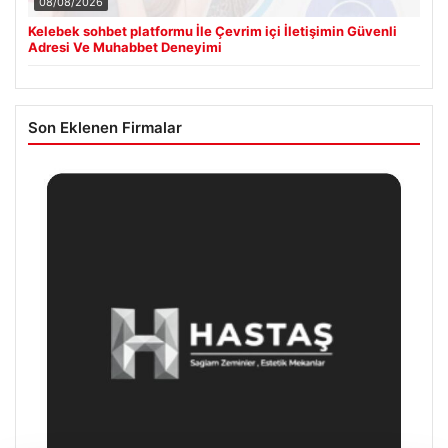
08/08/2026
Kelebek sohbet platformu İle Çevrim içi İletişimin Güvenli
Adresi Ve Muhabbet Deneyimi
Son Eklenen Firmalar