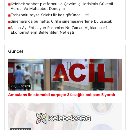
Kelebek sohbet platformu İle Çevrim içi İletişimin Güvenli
■
Adresi Ve Muhabbet Deneyimi
Trabzonlu teyze Salah’ı ilk kez görünce…
■
Sinemalarda bu hafta: 6 film sinemaseverlerle buluşacak
■
Nisan Ayı Enflasyon Rakamları Ne Zaman Açıklanacak?
■
Ekonomistlerin Beklentileri Netleşti
Güncel
08/08/2026
Ambulans ile otomobil çarpıştı: 3’ü sağlık çalışanı 5 yaralı