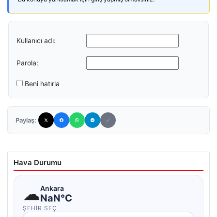
Kullanıcı adı:
Parola:
Beni hatırla
Paylaş:
Hava Durumu
☁
Ankara
NaN°C
ŞEHIR SEÇ