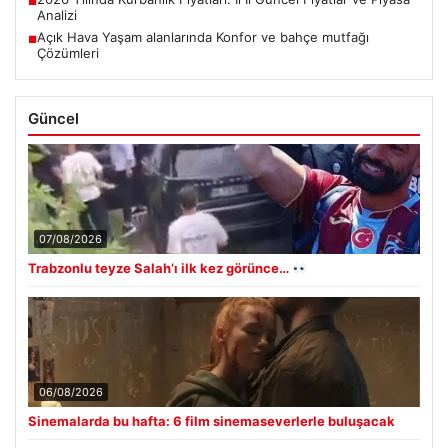
■
Analizi
Açık Hava Yaşam alanlarında Konfor ve bahçe mutfağı
■
Çözümleri
Güncel
07/08/2026
Trabzonlu teyze Salah’ı ilk kez görünce…
06/08/2026
Sinemalarda bu hafta: 6 film sinemaseverlerle buluşacak