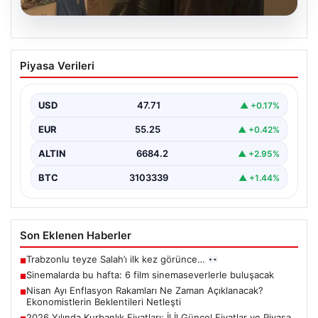
06.08.2026
Sinemalarda bu hafta: 6 film
Piyasa Verileri
sinemaseverlerle buluşacak
USD
47.71
▲ +0.17%
EUR
55.25
▲ +0.42%
ALTIN
6684.2
▲ +2.95%
BTC
3103339
▲ +1.44%
Son Eklenen Haberler
Trabzonlu teyze Salah’ı ilk kez görünce…
■
Sinemalarda bu hafta: 6 film sinemaseverlerle buluşacak
■
Nisan Ayı Enflasyon Rakamları Ne Zaman Açıklanacak?
■
Ekonomistlerin Beklentileri Netleşti
2026 Yılında Kurbanlık Fiyatları: İl İl Güncel Fiyatlar ve Piyasa