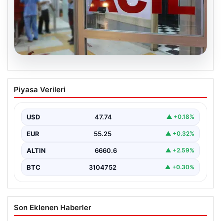
08.08.2026
Ambulans ile otomobil çarpıştı: 3’ü
Piyasa Verileri
sağlık çalışanı 5 yaralı
USD
47.74
▲ +0.18%
EUR
55.25
▲ +0.32%
ALTIN
6660.6
▲ +2.59%
BTC
3104752
▲ +0.30%
Son Eklenen Haberler