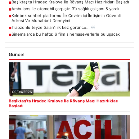
Beşiktaş’ta Hradec Kralove ile Rövanş Maçı Hazırlıkları Başladı
■
Ambulans ile otomobil çarpıştı: 3’ü sağlık çalışanı 5 yaralı
■
Kelebek sohbet platformu İle Çevrim içi İletişimin Güvenli
■
Adresi Ve Muhabbet Deneyimi
Trabzonlu teyze Salah’ı ilk kez görünce…
■
Sinemalarda bu hafta: 6 film sinemaseverlerle buluşacak
■
Güncel
09/08/2026
Beşiktaş’ta Hradec Kralove ile Rövanş Maçı Hazırlıkları
Başladı