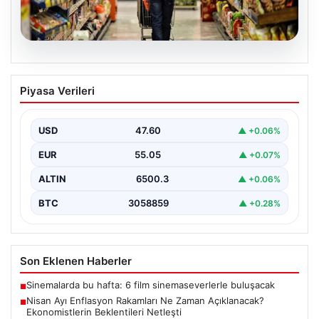
05.08.2026
Nisan Ayı Enflasyon Rakamları Ne
Piyasa Verileri
Zaman Açıklanacak? Ekonomistlerin
Beklentileri Netleşti
USD
47.60
▲ +0.06%
Türkiye İstatistik Kurumu (TÜİK) tarafından açıklanacak
nisan ayı enflasyon verileri için geri sayım başladı.…
EUR
55.05
▲ +0.07%
ALTIN
6500.3
▲ +0.06%
BTC
3058859
▲ +0.28%
Son Eklenen Haberler
Sinemalarda bu hafta: 6 film sinemaseverlerle buluşacak
■
Nisan Ayı Enflasyon Rakamları Ne Zaman Açıklanacak?
■
Ekonomistlerin Beklentileri Netleşti