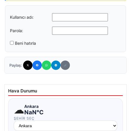
Kullanıcı adı:
Parola:
Beni hatırla
Paylaş:
Hava Durumu
☁
Ankara
NaN°C
ŞEHIR SEÇ