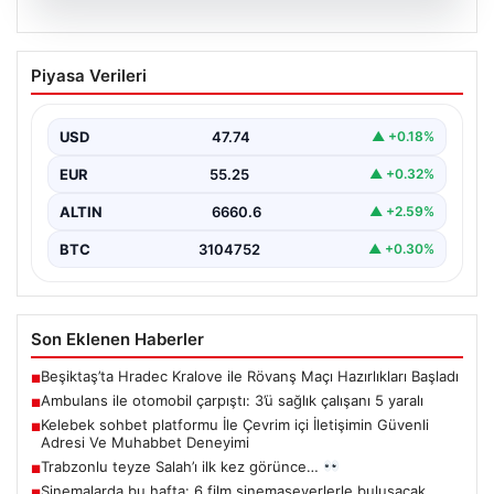
08.08.2026
Ambulans ile otomobil çarpıştı: 3’ü
Piyasa Verileri
sağlık çalışanı 5 yaralı
USD
47.74
▲ +0.18%
EUR
55.25
▲ +0.32%
ALTIN
6660.6
▲ +2.59%
BTC
3104752
▲ +0.30%
Son Eklenen Haberler
Beşiktaş’ta Hradec Kralove ile Rövanş Maçı Hazırlıkları Başladı
■
Ambulans ile otomobil çarpıştı: 3’ü sağlık çalışanı 5 yaralı
■
Kelebek sohbet platformu İle Çevrim içi İletişimin Güvenli
■
Adresi Ve Muhabbet Deneyimi
Trabzonlu teyze Salah’ı ilk kez görünce…
■
Sinemalarda bu hafta: 6 film sinemaseverlerle buluşacak
■