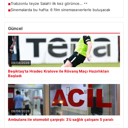
Trabzonlu teyze Salah’ı ilk kez görünce…
■
Sinemalarda bu hafta: 6 film sinemaseverlerle buluşacak
■
Güncel
09/08/2026
Beşiktaş’ta Hradec Kralove ile Rövanş Maçı Hazırlıkları
Başladı
08/08/2026
Ambulans ile otomobil çarpıştı: 3’ü sağlık çalışanı 5 yaralı