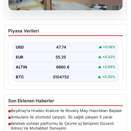
08.08.2026
Ambulans ile otomobil çarpıştı: 3’ü
Piyasa Verileri
sağlık çalışanı 5 yaralı
USD
47.74
▲ +0.18%
EUR
55.25
▲ +0.32%
ALTIN
6660.6
▲ +2.59%
BTC
3104752
▲ +0.30%
Son Eklenen Haberler
Beşiktaş’ta Hradec Kralove ile Rövanş Maçı Hazırlıkları Başladı
■
Ambulans ile otomobil çarpıştı: 3’ü sağlık çalışanı 5 yaralı
■
Kelebek sohbet platformu İle Çevrim içi İletişimin Güvenli
■
Adresi Ve Muhabbet Deneyimi