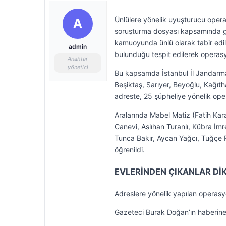
Ünlülere yönelik uyuşturucu oper
A
soruşturma dosyası kapsamında gele
kamuoyunda ünlü olarak tabir edil
admin
bulunduğu tespit edilerek operasyo
Anahtar
yönetici
Bu kapsamda İstanbul İl Jandarma 
Beşiktaş, Sarıyer, Beyoğlu, Kağıt
adreste, 25 şüpheliye yönelik oper
Aralarında Mabel Matiz (Fatih Ka
Canevi, Aslıhan Turanlı, Kübra İm
Tunca Bakır, Aycan Yağcı, Tuğçe P
öğrenildi.
EVLERİNDEN ÇIKANLAR Dİ
Adreslere yönelik yapılan operasyo
Gazeteci Burak Doğan’ın haberine 