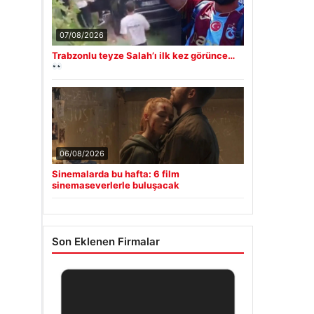
07/08/2026
Trabzonlu teyze Salah’ı ilk kez görünce…
06/08/2026
Sinemalarda bu hafta: 6 film
sinemaseverlerle buluşacak
Son Eklenen Firmalar