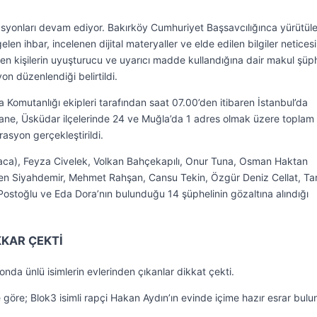
asyonları devam ediyor. Bakırköy Cumhuriyet Başsavcılığınca yürütül
n ihbar, incelenen dijital materyaller ve elde edilen bilgiler netices
en kişilerin uyuşturucu ve uyarıcı madde kullandığına dair makul şüph
n düzenlendiği belirtildi.
Komutanlığı ekipleri tarafından saat 07.00’den itibaren İstanbul’da
hane, Üsküdar ilçelerinde 24 ve Muğla’da 1 adres olmak üzere toplam
asyon gerçekleştirildi.
raca), Feyza Civelek, Volkan Bahçekapılı, Onur Tuna, Osman Haktan
ren Siyahdemir, Mehmet Rahşan, Cansu Tekin, Özgür Deniz Cellat, Tar
ostoğlu ve Eda Dora’nın bulunduğu 14 şüphelinin gözaltına alındığı
KKAR ÇEKTİ
nda ünlü isimlerin evlerinden çıkanlar dikkat çekti.
göre; Blok3 isimli rapçi Hakan Aydın’ın evinde içime hazır esrar bulu