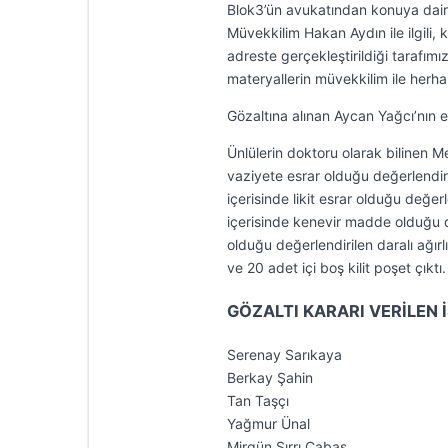
Blok3’ün avukatından konuya dair 
Müvekkilim Hakan Aydın ile ilgili,
adreste gerçekleştirildiği tarafımız
materyallerin müvekkilim ile herhan
Gözaltına alınan Aycan Yağcı’nın evi
Ünlülerin doktoru olarak bilinen M
vaziyete esrar olduğu değerlendir
içerisinde likit esrar olduğu değer
içerisinde kenevir madde olduğu d
olduğu değerlendirilen daralı ağır
ve 20 adet içi boş kilit poşet çıktı.
GÖZALTI KARARI VERİLEN 
Serenay Sarıkaya
Berkay Şahin
Tan Taşçı
Yağmur Ünal
Mirgün Sırrı Cabas