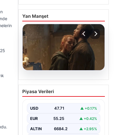
en
Yan Manşet
inde
elerin
 25
ık
06.08.2026
Sinemalarda bu hafta: 6
Piyasa Verileri
film sinemaseverlerle
buluşacak
USD
47.71
▲ +0.17%
EUR
55.25
▲ +0.42%
ndu.
ALTIN
6684.2
▲ +2.95%