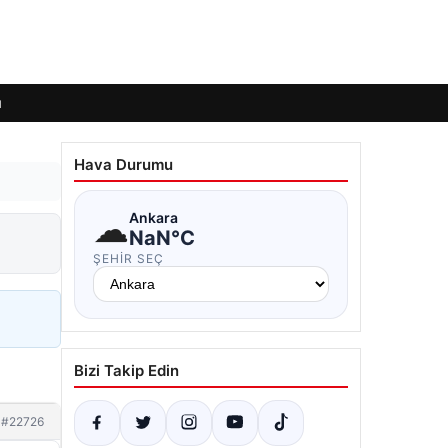
ı
Hava Durumu
☁
Ankara
i
NaN°C
ŞEHIR SEÇ
Bizi Takip Edin
#22726