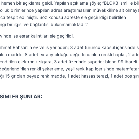
hemen bir açıklama geldi. Yapılan açıklama şöyle; ”BLOK3 ismi ile bil
 kolluk birimlerince yapılan adres araştırmasının müvekkilime ait olmay
ca tespit edilmiştir. Söz konusu adreste ele geçirildiği belirtilen
gi bir ilgisi ve bağlantısı bulunmamaktadır.”
nde ise esrar kalıntıları ele geçirildi.
ehmet Rahşan’ın ev ve iş yerinden; 3 adet turuncu kapsül içerisinde sa
ilen madde, 8 adet extacy olduğu değerlendirilen renkli haplar, 2 ad
lendirilen elektronik sigara, 3 adet üzerinde superior blend 99 ibareli
eğerlendirilen renkli şekerleme, yeşil renk kap içerisinde metamfeta
lığı 15 gr olan beyaz renk madde, 1 adet hassas terazi, 1 adet boş şır
İSİMLER ŞUNLAR: