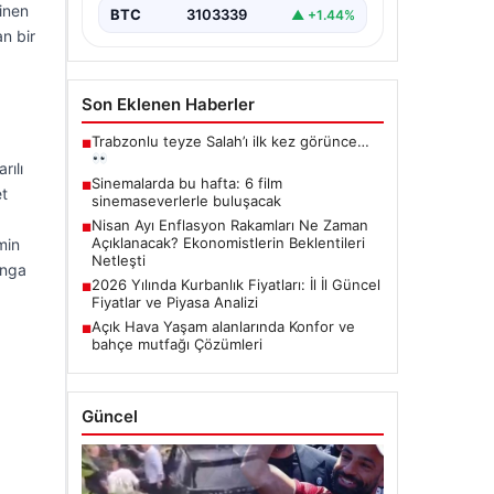
inen
BTC
3103339
▲ +1.44%
an bir
Son Eklenen Haberler
Trabzonlu teyze Salah’ı ilk kez görünce…
■
rılı
Sinemalarda bu hafta: 6 film
■
et
sinemaseverlerle buluşacak
Nisan Ayı Enflasyon Rakamları Ne Zaman
■
Açıklanacak? Ekonomistlerin Beklentileri
min
Netleşti
ınga
2026 Yılında Kurbanlık Fiyatları: İl İl Güncel
■
Fiyatlar ve Piyasa Analizi
Açık Hava Yaşam alanlarında Konfor ve
■
bahçe mutfağı Çözümleri
Güncel