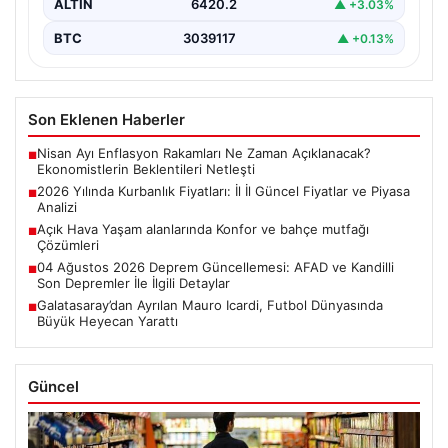
ALTIN
6420.2
▲ +3.03%
BTC
3039117
▲ +0.13%
Son Eklenen Haberler
Nisan Ayı Enflasyon Rakamları Ne Zaman Açıklanacak?
■
Ekonomistlerin Beklentileri Netleşti
2026 Yılında Kurbanlık Fiyatları: İl İl Güncel Fiyatlar ve Piyasa
■
Analizi
Açık Hava Yaşam alanlarında Konfor ve bahçe mutfağı
■
Çözümleri
04 Ağustos 2026 Deprem Güncellemesi: AFAD ve Kandilli
■
Son Depremler İle İlgili Detaylar
Galatasaray’dan Ayrılan Mauro Icardi, Futbol Dünyasında
■
Büyük Heyecan Yarattı
Güncel