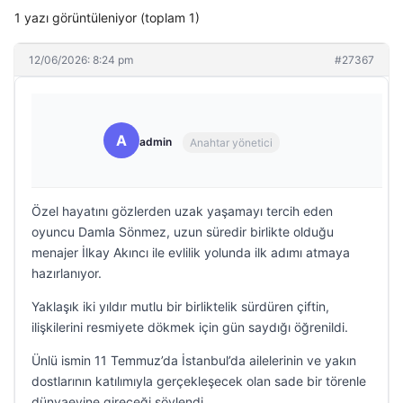
1 yazı görüntüleniyor (toplam 1)
12/06/2026: 8:24 pm
#27367
A
admin
Anahtar yönetici
Özel hayatını gözlerden uzak yaşamayı tercih eden
oyuncu Damla Sönmez, uzun süredir birlikte olduğu
menajer İlkay Akıncı ile evlilik yolunda ilk adımı atmaya
hazırlanıyor.
Yaklaşık iki yıldır mutlu bir birliktelik sürdüren çiftin,
ilişkilerini resmiyete dökmek için gün saydığı öğrenildi.
Ünlü ismin 11 Temmuz’da İstanbul’da ailelerinin ve yakın
dostlarının katılımıyla gerçekleşecek olan sade bir törenle
dünyaevine gireceği söylendi.