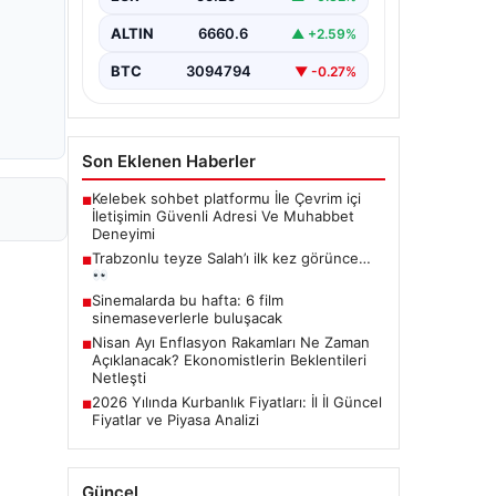
ALTIN
6660.6
▲ +2.59%
BTC
3094794
▼ -0.27%
Son Eklenen Haberler
Kelebek sohbet platformu İle Çevrim içi
■
İletişimin Güvenli Adresi Ve Muhabbet
Deneyimi
Trabzonlu teyze Salah’ı ilk kez görünce…
■
Sinemalarda bu hafta: 6 film
■
sinemaseverlerle buluşacak
Nisan Ayı Enflasyon Rakamları Ne Zaman
■
Açıklanacak? Ekonomistlerin Beklentileri
Netleşti
2026 Yılında Kurbanlık Fiyatları: İl İl Güncel
■
Fiyatlar ve Piyasa Analizi
Güncel