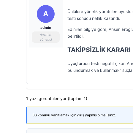
Ünlülere yönelik yürütülen uyuşt
A
testi sonucu netlik kazandı.
admin
Edinilen bilgiye göre, Ahsen Eroğl
Anahtar
belirtildi.
yönetici
TAKİPSİZLİK KARARI
Uyuşturucu testi negatif çıkan A
bulundurmak ve kullanmak” suçlama
1 yazı görüntüleniyor (toplam 1)
Bu konuyu yanıtlamak için giriş yapmış olmalısınız.