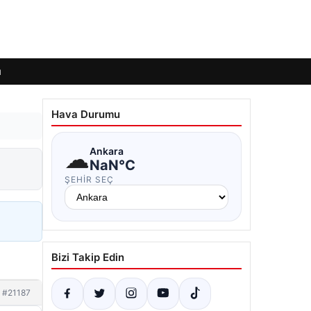
ı
Hava Durumu
☁
Ankara
NaN°C
ŞEHIR SEÇ
Bizi Takip Edin
#21187