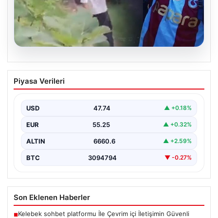
07.08.2026
Trabzonlu teyze Salah’ı ilk kez
Piyasa Verileri
görünce…
{"title": "Trabzonlu Teyze İlk Kez Salah'ı Gördü: Renkli
Anlar Kameralarda", "content": "Trabzon'un sıcak ve…
USD
47.74
▲ +0.18%
EUR
55.25
▲ +0.32%
ALTIN
6660.6
▲ +2.59%
BTC
3094794
▼ -0.27%
Son Eklenen Haberler
Kelebek sohbet platformu İle Çevrim içi İletişimin Güvenli
■