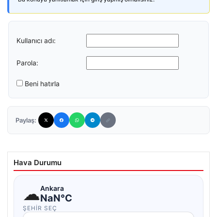
Kullanıcı adı:
Parola:
Beni hatırla
Paylaş:
Hava Durumu
☁
Ankara
NaN°C
ŞEHIR SEÇ