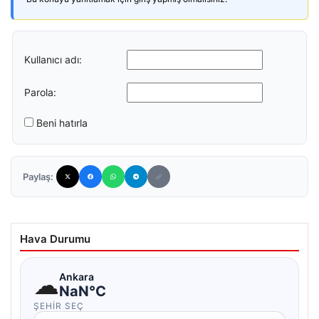
Kullanıcı adı:
Parola:
Beni hatırla
Paylaş:
Hava Durumu
☁
Ankara
NaN°C
ŞEHIR SEÇ