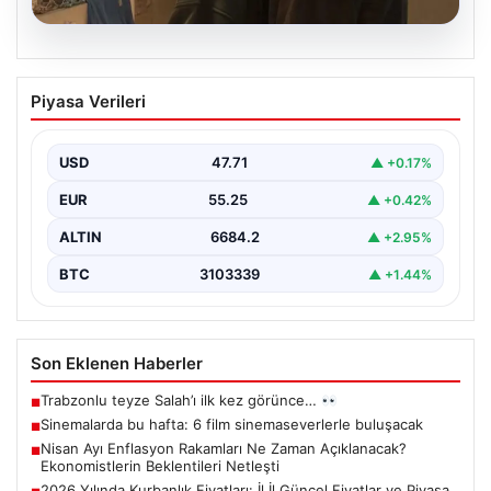
06.08.2026
Sinemalarda bu hafta: 6 film
Piyasa Verileri
sinemaseverlerle buluşacak
USD
47.71
▲ +0.17%
EUR
55.25
▲ +0.42%
ALTIN
6684.2
▲ +2.95%
BTC
3103339
▲ +1.44%
Son Eklenen Haberler
Trabzonlu teyze Salah’ı ilk kez görünce…
■
Sinemalarda bu hafta: 6 film sinemaseverlerle buluşacak
■
Nisan Ayı Enflasyon Rakamları Ne Zaman Açıklanacak?
■
Ekonomistlerin Beklentileri Netleşti
2026 Yılında Kurbanlık Fiyatları: İl İl Güncel Fiyatlar ve Piyasa