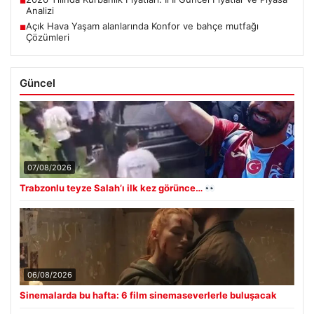
■
Analizi
Açık Hava Yaşam alanlarında Konfor ve bahçe mutfağı
■
Çözümleri
Güncel
07/08/2026
Trabzonlu teyze Salah’ı ilk kez görünce…
06/08/2026
Sinemalarda bu hafta: 6 film sinemaseverlerle buluşacak