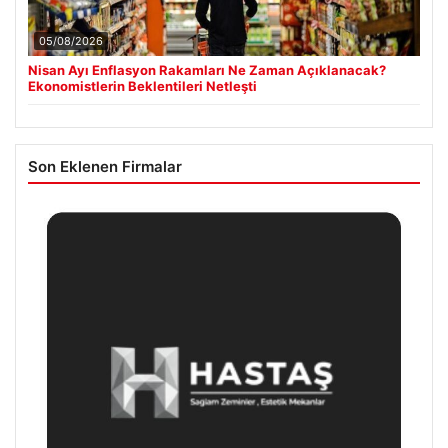
05/08/2026
Nisan Ayı Enflasyon Rakamları Ne Zaman Açıklanacak?
Ekonomistlerin Beklentileri Netleşti
Son Eklenen Firmalar