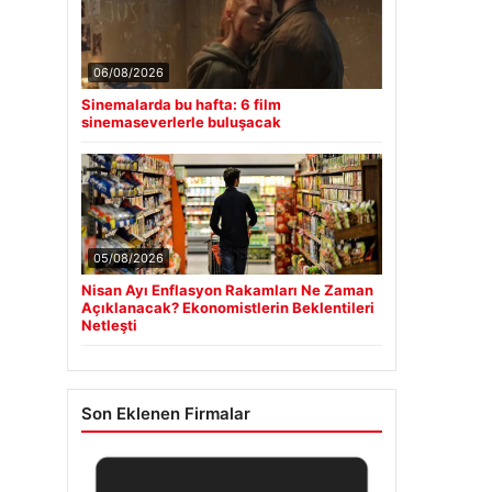
06/08/2026
Sinemalarda bu hafta: 6 film
sinemaseverlerle buluşacak
05/08/2026
Nisan Ayı Enflasyon Rakamları Ne Zaman
Açıklanacak? Ekonomistlerin Beklentileri
Netleşti
Son Eklenen Firmalar