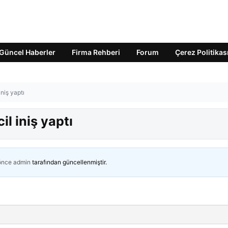
Güncel Haberler
Firma Rehberi
Forum
Çerez Politikas
niş yaptı
il iniş yaptı
 önce
admin
tarafından güncellenmiştir.