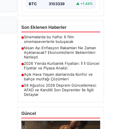
başladı.…
BTC
3103339
▲ +1.44%
Son Eklenen Haberler
Sinemalarda bu hafta: 6 film
■
sinemaseverlerle buluşacak
Nisan Ayı Enflasyon Rakamları Ne Zaman
■
Açıklanacak? Ekonomistlerin Beklentileri
Netleşti
2026 Yılında Kurbanlık Fiyatları: İl İl Güncel
■
Fiyatlar ve Piyasa Analizi
Açık Hava Yaşam alanlarında Konfor ve
■
bahçe mutfağı Çözümleri
04 Ağustos 2026 Deprem Güncellemesi:
■
AFAD ve Kandilli Son Depremler İle İlgili
Detaylar
Güncel