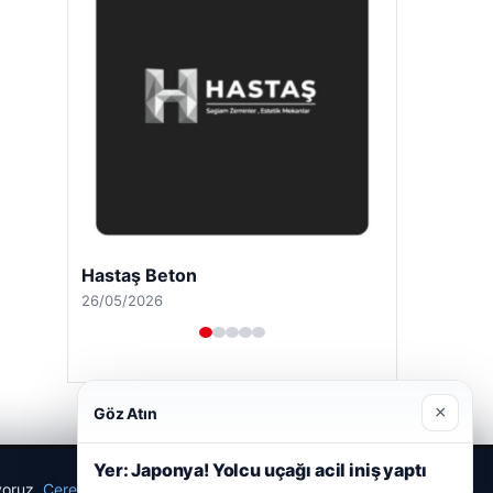
Hastaş Beton
26/05/2026
×
Göz Atın
Yer: Japonya! Yolcu uçağı acil iniş yaptı
ıyoruz.
Çerez Politikamız
Reddet
Kabul Et