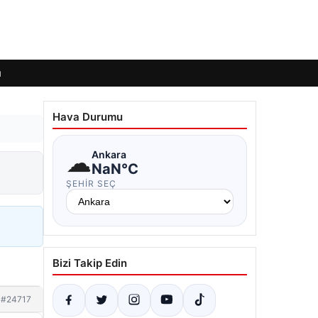
ı
Hava Durumu
☁
Ankara
NaN°C
ŞEHIR SEÇ
Bizi Takip Edin
#24717