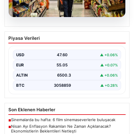
05.08.2026
Nisan Ayı Enflasyon Rakamları Ne
Piyasa Verileri
Zaman Açıklanacak? Ekonomistlerin
Beklentileri Netleşti
USD
47.60
▲ +0.06%
Türkiye İstatistik Kurumu (TÜİK) tarafından açıklanacak
nisan ayı enflasyon verileri için geri sayım başladı.…
EUR
55.05
▲ +0.07%
ALTIN
6500.3
▲ +0.06%
BTC
3058859
▲ +0.28%
Son Eklenen Haberler
Sinemalarda bu hafta: 6 film sinemaseverlerle buluşacak
■
Nisan Ayı Enflasyon Rakamları Ne Zaman Açıklanacak?
■
Ekonomistlerin Beklentileri Netleşti