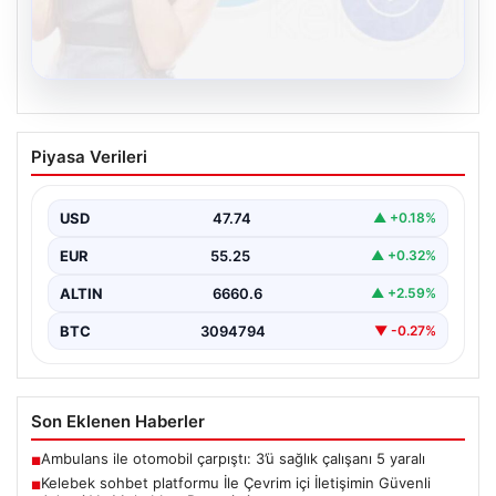
08.08.2026
Kelebek sohbet platformu İle Çevrim içi
Piyasa Verileri
İletişimin Güvenli Adresi Ve Muhabbet
Deneyimi
USD
47.74
▲ +0.18%
İnternet dünyasında kullanıcıların güvenli bir biçimde
bağlantı kurması ciddi bir önem taşımaktadır. Halen
EUR
55.25
▲ +0.32%
çeşitli…
ALTIN
6660.6
▲ +2.59%
BTC
3094794
▼ -0.27%
Son Eklenen Haberler
Ambulans ile otomobil çarpıştı: 3’ü sağlık çalışanı 5 yaralı
■
Kelebek sohbet platformu İle Çevrim içi İletişimin Güvenli
■