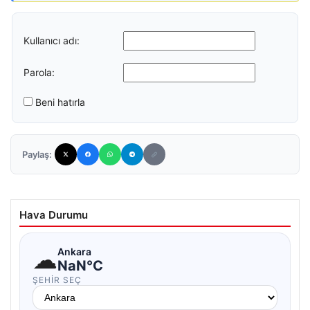
Kullanıcı adı:
Parola:
Beni hatırla
Paylaş:
Hava Durumu
☁
Ankara
NaN°C
ŞEHIR SEÇ