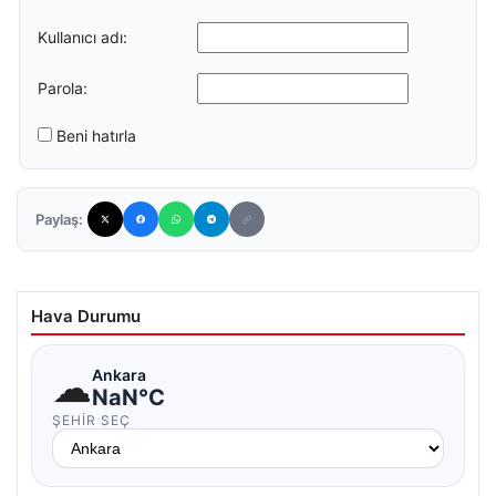
Kullanıcı adı:
Parola:
Beni hatırla
Paylaş:
Hava Durumu
☁
Ankara
NaN°C
ŞEHIR SEÇ