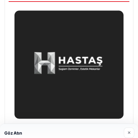
Enes Kaplan Avukatlık Bürosu
×
Göz Atın