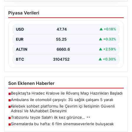
08.08.2026
Ambulans ile otomobil çarpıştı: 3’ü
Piyasa Verileri
sağlık çalışanı 5 yaralı
USD
47.74
▲ +0.18%
EUR
55.25
▲ +0.32%
ALTIN
6660.6
▲ +2.59%
BTC
3104752
▲ +0.30%
Son Eklenen Haberler
Beşiktaş’ta Hradec Kralove ile Rövanş Maçı Hazırlıkları Başladı
■
Ambulans ile otomobil çarpıştı: 3’ü sağlık çalışanı 5 yaralı
■
Kelebek sohbet platformu İle Çevrim içi İletişimin Güvenli
■
Adresi Ve Muhabbet Deneyimi
Trabzonlu teyze Salah’ı ilk kez görünce…
■
Sinemalarda bu hafta: 6 film sinemaseverlerle buluşacak
■