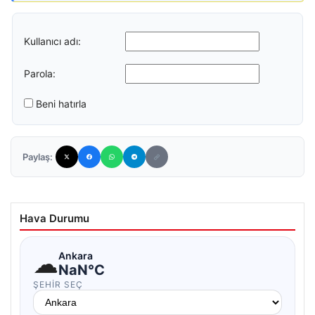
Kullanıcı adı:
Parola:
Beni hatırla
Paylaş:
Hava Durumu
☁
Ankara
NaN°C
ŞEHIR SEÇ