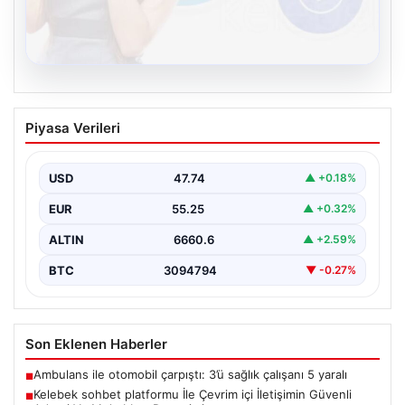
08.08.2026
Kelebek sohbet platformu İle Çevrim içi
Piyasa Verileri
İletişimin Güvenli Adresi Ve Muhabbet
Deneyimi
USD
47.74
▲ +0.18%
İnternet dünyasında kullanıcıların güvenli bir biçimde
bağlantı kurması ciddi bir önem taşımaktadır. Halen
EUR
55.25
▲ +0.32%
çeşitli…
ALTIN
6660.6
▲ +2.59%
BTC
3094794
▼ -0.27%
Son Eklenen Haberler
Ambulans ile otomobil çarpıştı: 3’ü sağlık çalışanı 5 yaralı
■
Kelebek sohbet platformu İle Çevrim içi İletişimin Güvenli
■