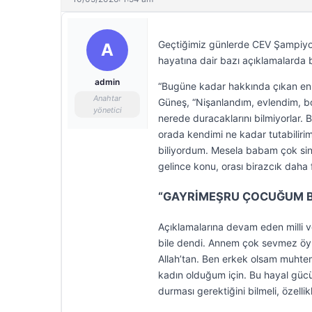
Geçtiğimiz günlerde CEV Şampiyon
A
hayatına dair bazı açıklamalarda 
admin
“Bugüne kadar hakkında çıkan en
Anahtar
Güneş, “Nişanlandım, evlendim, bo
yönetici
nerede duracaklarını bilmiyorlar. 
orada kendimi ne kadar tutabiliri
biliyordum. Mesela babam çok sini
gelince konu, orası birazcık daha f
“GAYRİMEŞRU ÇOCUĞUM Bİ
Açıklamalarına devam eden milli v
bile dendi. Annem çok sevmez öyle
Allah’tan. Ben erkek olsam muhte
kadın olduğum için. Bu hayal gücü
durması gerektiğini bilmeli, özell