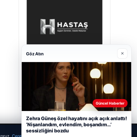
×
Göz Atın
Hastaş Beton
26/05/2026
Güncel Haberler
Zehra Güneş özel hayatını açık açık anlattı!
‘Nişanlandım, evlendim, boşandım…’
sessizliğini bozdu
ıyoruz.
Çerez Politikamız
Reddet
Kabul Et