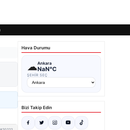
ı
Hava Durumu
☁
Ankara
NaN°C
ŞEHIR SEÇ
Bizi Takip Edin
#20222