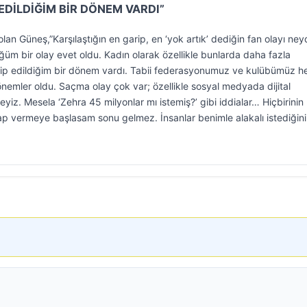
 EDİLDİĞİM BİR DÖNEM VARDI”
an Güneş,”Karşılaştığın en garip, en ‘yok artık’ dediğin fan olayı ney
ğüm bir olay evet oldu. Kadın olarak özellikle bunlarda daha fazla
takip edildiğim bir dönem vardı. Tabii federasyonumuz ve kulübümüz 
nemler oldu. Saçma olay çok var; özellikle sosyal medyada dijital
iz. Mesela ‘Zehra 45 milyonlar mı istemiş?’ gibi iddialar… Hiçbirinin
vap vermeye başlasam sonu gelmez. İnsanlar benimle alakalı istediğini