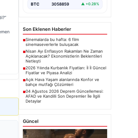
başladı.…
BTC
3058859
▲ +0.28%
di?”
Son Eklenen Haberler
hemen
Sinemalarda bu hafta: 6 film
■
sinemaseverlerle buluşacak
Nisan Ayı Enflasyon Rakamları Ne Zaman
■
Açıklanacak? Ekonomistlerin Beklentileri
Netleşti
2026 Yılında Kurbanlık Fiyatları: İl İl Güncel
■
Fiyatlar ve Piyasa Analizi
Açık Hava Yaşam alanlarında Konfor ve
■
bahçe mutfağı Çözümleri
04 Ağustos 2026 Deprem Güncellemesi:
■
AFAD ve Kandilli Son Depremler İle İlgili
Detaylar
Güncel