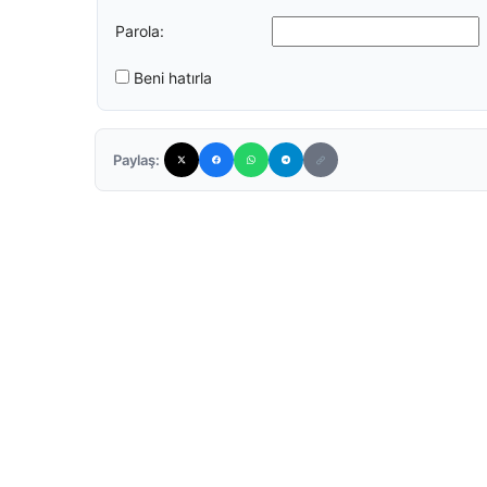
Parola:
Beni hatırla
Paylaş: