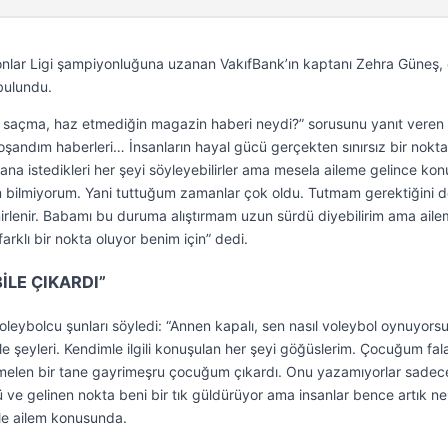
lar Ligi şampiyonluğuna uzanan VakıfBank’ın kaptanı Zehra Güneş, 
bulundu.
 saçma, haz etmediğin magazin haberi neydi?” sorusunu yanıt veren
şandım haberleri… İnsanların hayal gücü gerçekten sınırsız bir nokt
Bana istedikleri her şeyi söyleyebilirler ama mesela aileme gelince kon
m bilmiyorum. Yani tuttuğum zamanlar çok oldu. Tutmam gerektiğini 
rlenir. Babamı bu duruma alıştırmam uzun sürdü diyebilirim ama ail
arklı bir nokta oluyor benim için” dedi.
LE ÇIKARDI”
oleybolcu şunları söyledi: “Annen kapalı, sen nasıl voleybol oynuyors
 şeyleri. Kendimle ilgili konuşulan her şeyi göğüslerim. Çocuğum fal
melen bir tane gayrimeşru çocuğum çıkardı. Onu yazamıyorlar sadec
 ve gelinen nokta beni bir tık güldürüyor ama insanlar bence artık n
ikle ailem konusunda.