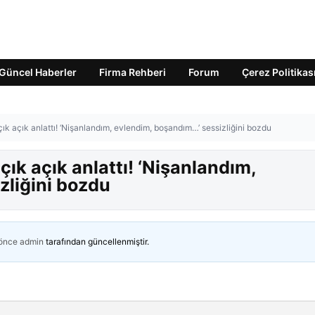
Güncel Haberler
Firma Rehberi
Forum
Çerez Politikas
ık açık anlattı! ‘Nişanlandım, evlendim, boşandım…’ sessizliğini bozdu
ık açık anlattı! ‘Nişanlandım,
zliğini bozdu
 önce
admin
tarafından güncellenmiştir.