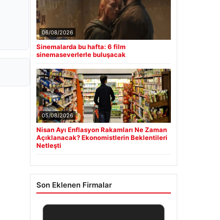
06/08/2026
Sinemalarda bu hafta: 6 film
sinemaseverlerle buluşacak
05/08/2026
Nisan Ayı Enflasyon Rakamları Ne Zaman
Açıklanacak? Ekonomistlerin Beklentileri
Netleşti
Son Eklenen Firmalar