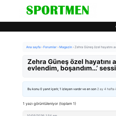
Ana sayfa
›
Forumlar
›
Magazin
›
Zehra Güneş özel hayatını aç
Zehra Güneş özel hayatını aç
evlendim, boşandım…’ sessi
Bu konu 0 yanıt içerir, 1 izleyen vardır ve en son
2 ay 4 hafta
1 yazı görüntüleniyor (toplam 1)
10/05/2026: 1:54 am