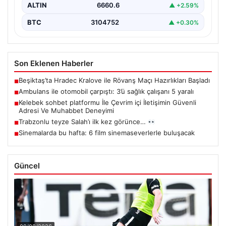
ALTIN
6660.6
▲ +2.59%
BTC
3104752
▲ +0.30%
Son Eklenen Haberler
Beşiktaş’ta Hradec Kralove ile Rövanş Maçı Hazırlıkları Başladı
■
Ambulans ile otomobil çarpıştı: 3’ü sağlık çalışanı 5 yaralı
■
Kelebek sohbet platformu İle Çevrim içi İletişimin Güvenli
■
Adresi Ve Muhabbet Deneyimi
Trabzonlu teyze Salah’ı ilk kez görünce…
■
Sinemalarda bu hafta: 6 film sinemaseverlerle buluşacak
■
Güncel