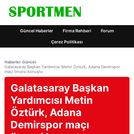
Güncel Haberler
Firma Rehberi
Forum
Çerez Politikası
Haberler
›
Güncel
›
Galatasaray Başkan Yardımcısı Metin Öztürk, Adana Demirspor
maçı öncesi konuştu
Galatasaray Başkan
Yardımcısı Metin
Öztürk, Adana
Demirspor maçı