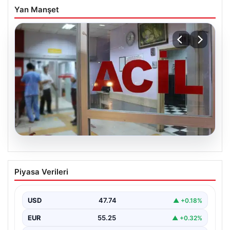
Yan Manşet
08.08.2026
Ambulans ile otomobil çarpıştı: 3’ü
Piyasa Verileri
sağlık çalışanı 5 yaralı
USD
47.74
▲ +0.18%
EUR
55.25
▲ +0.32%