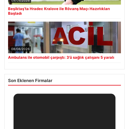
09/08/2026
Beşiktaş’ta Hradec Kralove ile Rövanş Maçı Hazırlıkları
Başladı
08/08/2026
Ambulans ile otomobil çarpıştı: 3’ü sağlık çalışanı 5 yaralı
Son Eklenen Firmalar