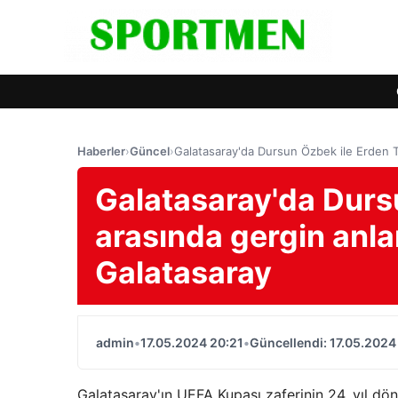
Haberler
›
Güncel
›
Galatasaray'da Dursun Özbek ile Erden Ti
Galatasaray'da Durs
arasında gergin anlar
Galatasaray
admin
•
17.05.2024 20:21
•
Güncellendi: 17.05.2024
Galatasaray'ın UEFA Kupası zaferinin 24. yıl d