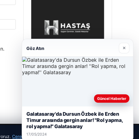
×
Göz Atın
n.
Hastaş Beton
26/05/2026
Güncel Haberler
Galatasaray'da Dursun Özbek ile Erden
Timur arasında gergin anlar! ''Rol yapma,
rol yapma!'' Galatasaray
17/05/2024
ıyoruz.
Çerez Politikamız
Reddet
Kabul Et