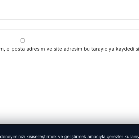
m, e-posta adresim ve site adresim bu tarayıcıya kaydedilsi
 deneyiminizi kişiselleştirmek ve geliştirmek amacıyla çerezler kullan