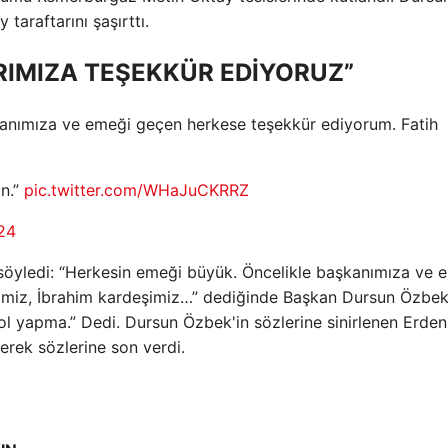
araftarını şaşırttı.
RIMIZA TEŞEKKÜR EDİYORUZ”
anımıza ve emeği geçen herkese teşekkür ediyorum. Fatih
n.”
pic.twitter.com/WHaJuCKRRZ
24
 söyledi: “Herkesin emeği büyük. Öncelikle başkanımıza ve 
imiz, İbrahim kardeşimiz…” dediğinde Başkan Dursun Özbek
rol yapma.” Dedi. Dursun Özbek'in sözlerine sinirlenen Erden
yerek sözlerine son verdi.