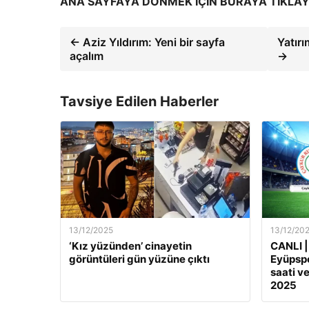
ANA SAYFAYA DÖNMEK İÇİN BURAYA TIKLAY
← Aziz Yıldırım: Yeni bir sayfa
Yatır
açalım
→
Tavsiye Edilen Haberler
13/12/2025
13/12/20
‘Kız yüzünden’ cinayetin
CANLI |
görüntüleri gün yüzüne çıktı
Eyüpspo
saati ve
2025