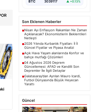
BTC
3039117
▲ +0.13%
SPOR
Son Eklenen Haberler
Nisan Ayı Enflasyon Rakamları Ne Zaman
■
Açıklanacak? Ekonomistlerin Beklentileri
Netleşti
2026 Yılında Kurbanlık Fiyatları: İl İl
■
Güncel Fiyatlar ve Piyasa Analizi
Açık Hava Yaşam alanlarında Konfor ve
■
bahçe mutfağı Çözümleri
04 Ağustos 2026 Deprem
■
Güncellemesi: AFAD ve Kandilli Son
Depremler İle İlgili Detaylar
Galatasaray’dan Ayrılan Mauro Icardi,
■
Futbol Dünyasında Büyük Heyecan
Yarattı
aki
Güncel