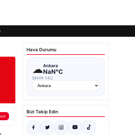
ı
Hava Durumu
☁
Ankara
NaN°C
ŞEHIR SEÇ
Bizi Takip Edin
rest
n