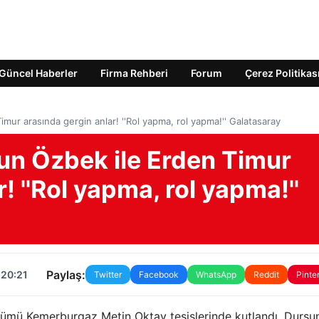
Güncel Haberler
Firma Rehberi
Forum
Çerez Politikas
mur arasında gergin anlar! ''Rol yapma, rol yapma!'' Galatasaray
un Özbek ile Erden Timur
! ''Rol yapma, rol yapma!''
Paylaş:
 20:21
Twitter
Facebook
WhatsApp
Reddit
Pinte
önümü Kemerburgaz Metin Oktay tesislerinde kutlandı. Dursu