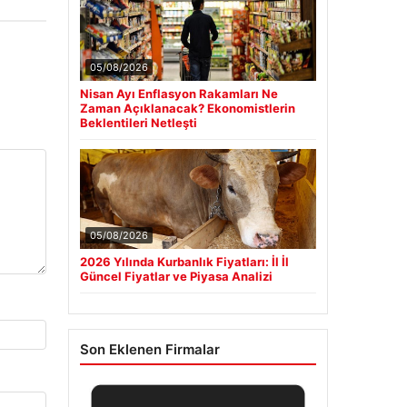
05/08/2026
Nisan Ayı Enflasyon Rakamları Ne
Zaman Açıklanacak? Ekonomistlerin
Beklentileri Netleşti
05/08/2026
2026 Yılında Kurbanlık Fiyatları: İl İl
Güncel Fiyatlar ve Piyasa Analizi
Son Eklenen Firmalar