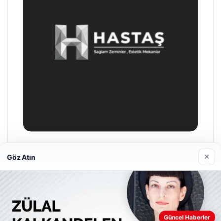
Enes Kaplan Avukatlık Bürosu
×
Göz Atın
28/04/2026
Web sitemizi nasıl kullandığınızı daha iyi anlayabilmek,
Güncel Haberler