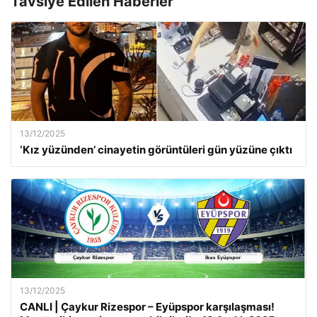
Tavsiye Edilen Haberler
13/12/2025
‘Kız yüzünden’ cinayetin görüntüleri gün yüzüne çıktı
13/12/2025
CANLI | Çaykur Rizespor – Eyüpspor karşılaşması!