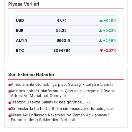
Piyasa Verileri
İletişimin Güvenli Adresi Ve Muhabbet
Deneyimi
USD
47.74
▲ +0.18%
İnternet dünyasında kullanıcıların güvenli bir biçimde
bağlantı kurması ciddi bir önem taşımaktadır. Halen
EUR
55.25
▲ +0.32%
çeşitli…
ALTIN
6660.6
▲ +2.59%
BTC
3094794
▼ -0.27%
Son Eklenen Haberler
Ambulans ile otomobil çarpıştı: 3’ü sağlık çalışanı 5 yaralı
■
Kelebek sohbet platformu İle Çevrim içi İletişimin Güvenli
■
Adresi Ve Muhabbet Deneyimi
Trabzonlu teyze Salah’ı ilk kez görünce…
■
Sinemalarda bu hafta: 6 film sinemaseverlerle buluşacak
■
Nisan Ayı Enflasyon Rakamları Ne Zaman Açıklanacak?
■
Ekonomistlerin Beklentileri Netleşti