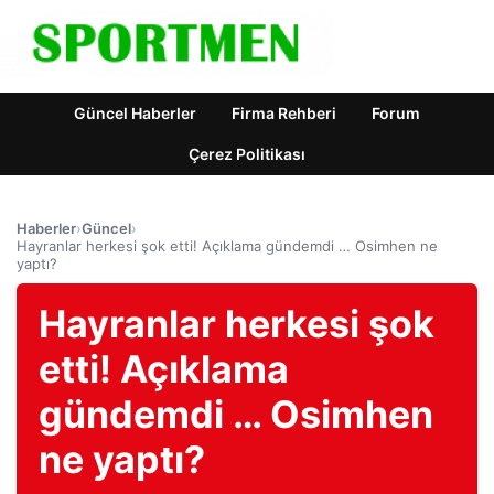
Güncel Haberler
Firma Rehberi
Forum
Çerez Politikası
Haberler
›
Güncel
›
Hayranlar herkesi şok etti! Açıklama gündemdi … Osimhen ne
yaptı?
Hayranlar herkesi şok
etti! Açıklama
gündemdi … Osimhen
ne yaptı?