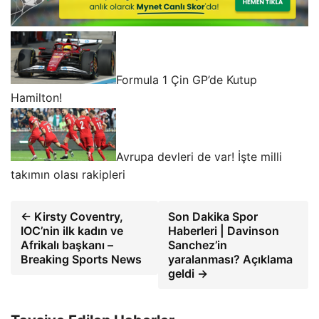
Formula 1 Çin GP’de Kutup
Hamilton!
Avrupa devleri de var! İşte milli
takımın olası rakipleri
← Kirsty Coventry,
Son Dakika Spor
IOC’nin ilk kadın ve
Haberleri | Davinson
Afrikalı başkanı –
Sanchez’in
Breaking Sports News
yaralanması? Açıklama
geldi →