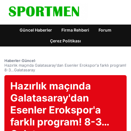
Güncel Haberler
Firma Rehberi
Forum
Çerez Politikası
Haberler
›
Güncel
›
Hazırlık maçında Galatasaray'dan Esenler Erokspor'a farklı program!
8-3…Galatasaray
Hazırlık maçında
Galatasaray'dan
Esenler Erokspor'a
farklı program! 8-3…