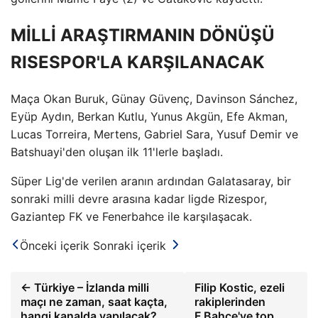
MİLLİ ARAŞTIRMANIN DÖNÜŞÜ
RISESPOR'LA KARŞILANACAK
Maça Okan Buruk, Günay Güvenç, Davinson Sánchez,
Eyüp Aydın, Berkan Kutlu, Yunus Akgün, Efe Akman,
Lucas Torreira, Mertens, Gabriel Sara, Yusuf Demir ve
Batshuayi'den oluşan ilk 11'lerle başladı.
Süper Lig'de verilen aranın ardından Galatasaray, bir
sonraki milli devre arasına kadar ligde Rizespor,
Gaziantep FK ve Fenerbahce ile karşılaşacak.
Önceki içerik
Sonraki içerik
← Türkiye – İzlanda milli
Filip Kostic, ezeli
maçı ne zaman, saat kaçta,
rakiplerinden
hangi kanalda yapılacak?
F.Bahçe'ye top