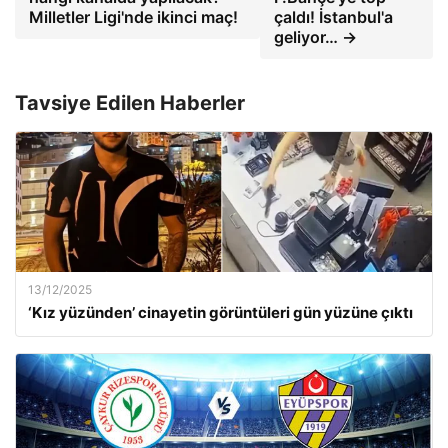
Milletler Ligi'nde ikinci maç!
çaldı! İstanbul'a
geliyor… →
Tavsiye Edilen Haberler
13/12/2025
‘Kız yüzünden’ cinayetin görüntüleri gün yüzüne çıktı