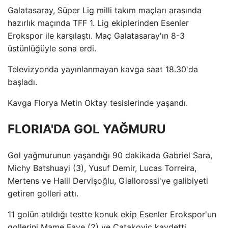
Galatasaray, Süper Lig milli takım maçları arasında
hazırlık maçında TFF 1. Lig ekiplerinden Esenler
Erokspor ile karşılaştı. Maç Galatasaray'ın 8-3
üstünlüğüyle sona erdi.
Televizyonda yayınlanmayan kavga saat 18.30'da
başladı.
Kavga Florya Metin Oktay tesislerinde yaşandı.
FLORIA'DA GOL YAĞMURU
Gol yağmurunun yaşandığı 90 dakikada Gabriel Sara,
Michy Batshuayi (3), Yusuf Demir, Lucas Torreira,
Mertens ve Halil Dervişoğlu, Giallorossi'ye galibiyeti
getiren golleri attı.
11 golün atıldığı testte konuk ekip Esenler Erokspor'un
gollerini Mame Faye (2) ve Catakovic kaydetti.