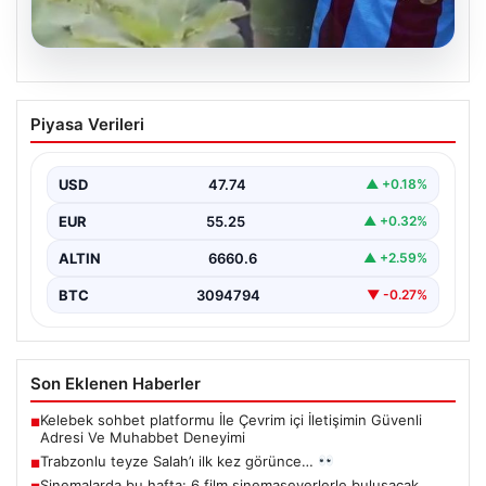
07.08.2026
Trabzonlu teyze Salah’ı ilk kez
Piyasa Verileri
görünce…
{“title”: “Trabzonlu Teyze İlk Kez Salah’ı Gördü: Renkli
Anlar Kameralarda”, “content”: “ Trabzon’un sıcak…
USD
47.74
▲ +0.18%
EUR
55.25
▲ +0.32%
ALTIN
6660.6
▲ +2.59%
BTC
3094794
▼ -0.27%
Son Eklenen Haberler
Kelebek sohbet platformu İle Çevrim içi İletişimin Güvenli
■
Adresi Ve Muhabbet Deneyimi
Trabzonlu teyze Salah’ı ilk kez görünce…
■
Sinemalarda bu hafta: 6 film sinemaseverlerle buluşacak