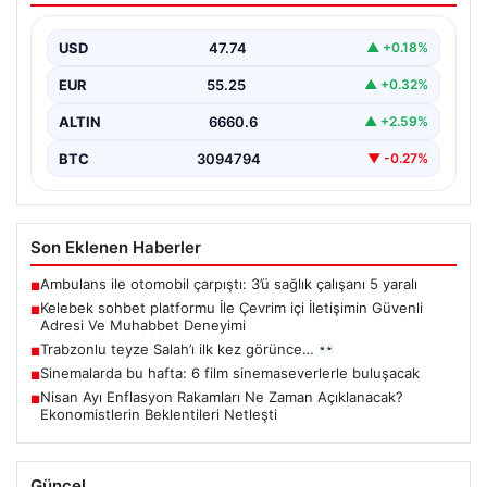
Deneyimi
USD
47.74
▲ +0.18%
İnternet dünyasında kullanıcıların güvenli bir biçimde
bağlantı kurması ciddi bir önem taşımaktadır. Halen
EUR
55.25
▲ +0.32%
çeşitli…
ALTIN
6660.6
▲ +2.59%
BTC
3094794
▼ -0.27%
Son Eklenen Haberler
Ambulans ile otomobil çarpıştı: 3’ü sağlık çalışanı 5 yaralı
■
Kelebek sohbet platformu İle Çevrim içi İletişimin Güvenli
■
Adresi Ve Muhabbet Deneyimi
Trabzonlu teyze Salah’ı ilk kez görünce…
■
Sinemalarda bu hafta: 6 film sinemaseverlerle buluşacak
■
Nisan Ayı Enflasyon Rakamları Ne Zaman Açıklanacak?
■
Ekonomistlerin Beklentileri Netleşti
Güncel