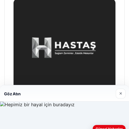
×
Göz Atın
Enes Kaplan Avukatlık Bürosu
28/04/2026
Web sitemizi nasıl kullandığınızı daha iyi anlayabilmek,
Güncel Haberler