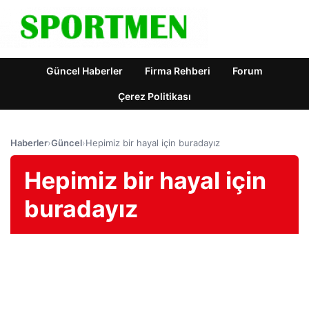
Güncel Haberler
Firma Rehberi
Forum
Çerez Politikası
Haberler
›
Güncel
›
Hepimiz bir hayal için buradayız
Hepimiz bir hayal için
buradayız