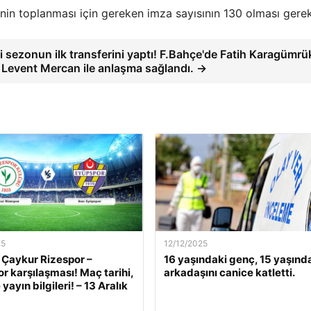
enin toplanması için gereken imza sayısının 130 olması gerek
 sezonun ilk transferini yaptı! F.Bahçe'de Fatih Karagümrü
 Levent Mercan ile anlaşma sağlandı. →
25
12/12/2025
 Çaykur Rizespor –
16 yaşındaki genç, 15 yaşınd
r karşılaşması! Maç tarihi,
arkadaşını canice katletti.
 yayın bilgileri! – 13 Aralık