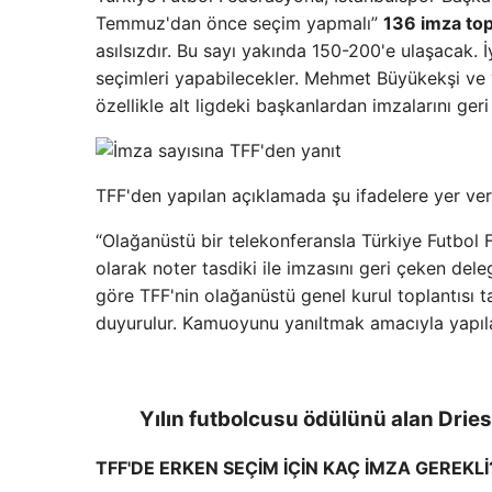
Temmuz'dan önce seçim yapmalı”
136 imza top
asılsızdır. Bu sayı yakında 150-200'e ulaşacak. İ
seçimleri yapabilecekler. Mehmet Büyükekşi ve yö
özellikle alt ligdeki başkanlardan imzalarını geri
TFF'den yapılan açıklamada şu ifadelere yer veri
“Olağanüstü bir telekonferansla Türkiye Futbol
olarak noter tasdiki ile imzasını geri çeken deleg
göre TFF'nin olağanüstü genel kurul toplantısı 
duyurulur. Kamuoyunu yanıltmak amacıyla yapılan
Yılın futbolcusu ödülünü alan Drie
TFF'DE ERKEN SEÇİM İÇİN KAÇ İMZA GEREKLİ