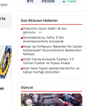
BTC
3103339
▲ +1.44%
iyor.
k'te
Son Eklenen Haberler
Trabzonlu teyze Salah’ı ilk kez
■
görünce…
Sinemalarda bu hafta: 6 film
■
sinemaseverlerle buluşacak
Nisan Ayı Enflasyon Rakamları Ne Zaman
■
Açıklanacak? Ekonomistlerin Beklentileri
Netleşti
2026 Yılında Kurbanlık Fiyatları: İl İl
■
Güncel Fiyatlar ve Piyasa Analizi
Açık Hava Yaşam alanlarında Konfor ve
■
bahçe mutfağı Çözümleri
Güncel
aki