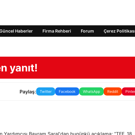
Güncel Haberler
Firma Rehberi
Forum
Çerez Politikas
n yanıt!
Paylaş:
Twitter
Facebook
WhatsApp
Reddit
Pinte
n Yardımcısı Bayram Saral'dan bugünkü açıklama: “TFF, 18