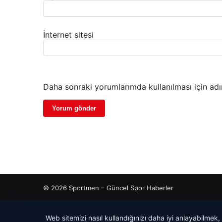
İnternet sitesi
Daha sonraki yorumlarımda kullanılması için adı
© 2026 Sportmen – Güncel Spor Haberler
cio
Web sitemizi nasıl kullandığınızı daha iyi anlayabilmek,