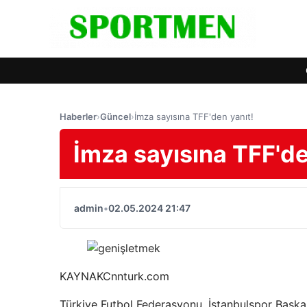
Haberler
›
Güncel
›
İmza sayısına TFF'den yanıt!
İmza sayısına TFF'de
admin
•
02.05.2024 21:47
KAYNAK
Cnnturk.com
Türkiye Futbol Federasyonu, İstanbulspor Başka