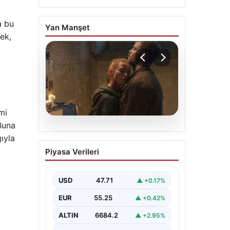
a bu
Yan Manşet
ek,
mi
 Buna
06.08.2026
ıyla
Sinemalarda bu hafta: 6
Piyasa Verileri
film sinemaseverlerle
buluşacak
USD
47.71
▲ +0.17%
EUR
55.25
▲ +0.42%
ALTIN
6684.2
▲ +2.95%