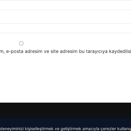
m, e-posta adresim ve site adresim bu tarayıcıya kaydedilsi
malta work and study
|
lemagrup.com.tr
 deneyiminizi kişiselleştirmek ve geliştirmek amacıyla çerezler kullan