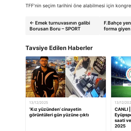
TFF'nin seçim tarihini öne alabilmesi için kongr
← Emek turnuvasının galibi
F.Bahçe yeni
Borusan Boru – SPORT
forma giyen
Tavsiye Edilen Haberler
13/12/2025
13/12/20
‘Kız yüzünden’ cinayetin
CANLI |
görüntüleri gün yüzüne çıktı
Eyüpspo
saati ve
2025