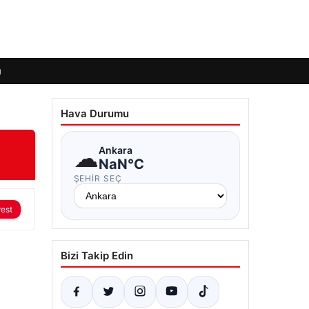
ı
Hava Durumu
☁
Ankara
NaN°C
ŞEHIR SEÇ
rest
Bizi Takip Edin