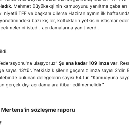
ladık
. Mehmet Büyükekşi'nin kamuoyunu yanıltma çabaları
yi niyetli TFF ve başkanı dilerse Haziran ayının ilk haftasınd
netimindeki bazı kişiler, koltukların yetkisini istismar eder
 çekmelerini istedi.' açıklamalarına yanıt verdi.
ldi:
 Federasyonu'na ulaşıyoruz”
Şu ana kadar 109 imza var
. Res
e sayısı 13'tür. Yetkisiz kişilerin geçersiz imza sayısı 2'dir.
talebinde bulunan delegelerin sayısı 94'tür. “Kamuoyuna sayg
 gerçek dışı açıklamalara itibar edilmemelidir.”
s Mertens'in sözleşme raporu
?