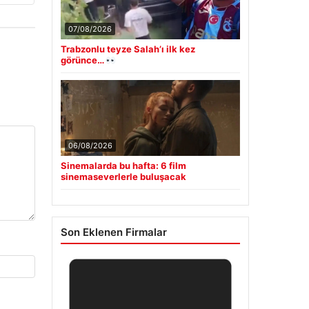
07/08/2026
Trabzonlu teyze Salah’ı ilk kez
görünce…
06/08/2026
Sinemalarda bu hafta: 6 film
sinemaseverlerle buluşacak
Son Eklenen Firmalar