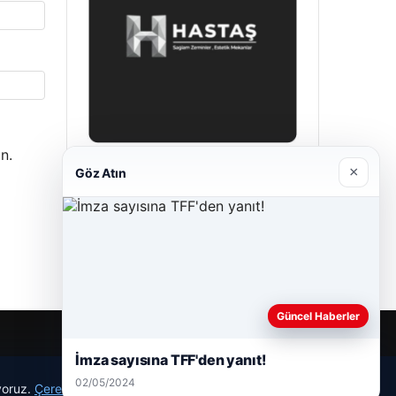
n.
×
Göz Atın
Hastaş Beton
26/05/2026
Güncel Haberler
İmza sayısına TFF'den yanıt!
02/05/2024
ıyoruz.
Çerez Politikamız
Reddet
Kabul Et