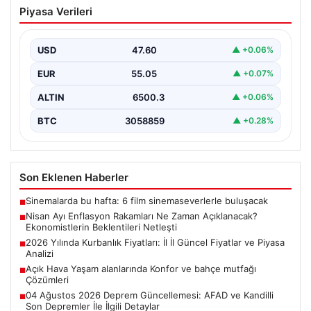
Nisan Ayı Enflasyon Rakamları Ne
Piyasa Verileri
Zaman Açıklanacak? Ekonomistlerin
Beklentileri Netleşti
USD
47.60
▲ +0.06%
Türkiye İstatistik Kurumu (TÜİK) tarafından açıklanacak
nisan ayı enflasyon verileri için geri sayım başladı.…
EUR
55.05
▲ +0.07%
ALTIN
6500.3
▲ +0.06%
BTC
3058859
▲ +0.28%
Son Eklenen Haberler
Sinemalarda bu hafta: 6 film sinemaseverlerle buluşacak
■
Nisan Ayı Enflasyon Rakamları Ne Zaman Açıklanacak?
■
Ekonomistlerin Beklentileri Netleşti
2026 Yılında Kurbanlık Fiyatları: İl İl Güncel Fiyatlar ve Piyasa
■
Analizi
Açık Hava Yaşam alanlarında Konfor ve bahçe mutfağı
■
Çözümleri
04 Ağustos 2026 Deprem Güncellemesi: AFAD ve Kandilli
■
Son Depremler İle İlgili Detaylar