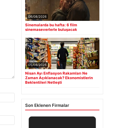
06/08/2026
Sinemalarda bu hafta: 6 film
sinemaseverlerle buluşacak
05/08/2026
Nisan Ayı Enflasyon Rakamları Ne
Zaman Açıklanacak? Ekonomistlerin
Beklentileri Netleşti
Son Eklenen Firmalar