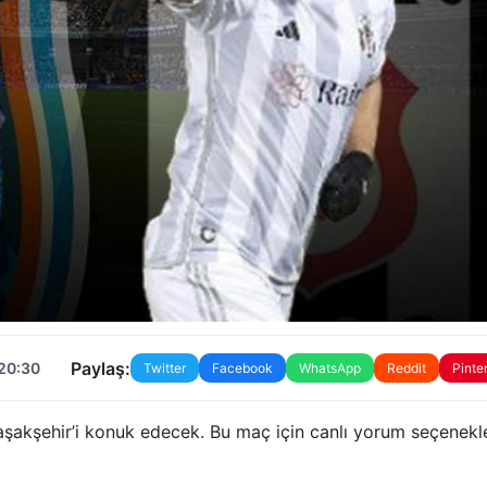
Paylaş:
 20:30
Twitter
Facebook
WhatsApp
Reddit
Pinte
Başakşehir’i konuk edecek. Bu maç için canlı yorum seçenekle