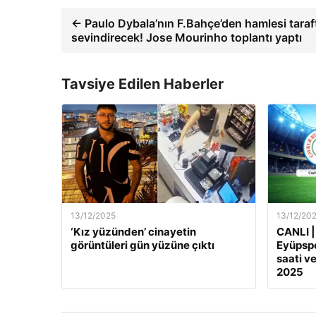
← Paulo Dybala’nın F.Bahçe’den hamlesi taraft
sevindirecek! Jose Mourinho toplantı yaptı
Tavsiye Edilen Haberler
13/12/2025
13/12/20
‘Kız yüzünden’ cinayetin
CANLI |
görüntüleri gün yüzüne çıktı
Eyüpspo
saati ve
2025