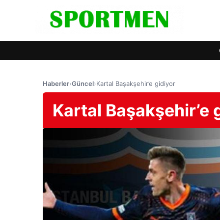
Haberler
›
Güncel
›
Kartal Başakşehir’e gidiyor
Kartal Başakşehir’e 