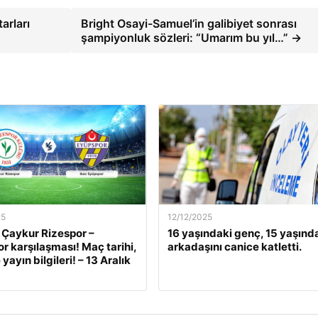
arları
Bright Osayi-Samuel’in galibiyet sonrası
şampiyonluk sözleri: “Umarım bu yıl…” →
25
12/12/2025
 Çaykur Rizespor –
16 yaşındaki genç, 15 yaşınd
r karşılaşması! Maç tarihi,
arkadaşını canice katletti.
 yayın bilgileri! – 13 Aralık