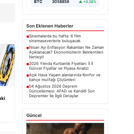
başladı.…
BTC
3058859
▲ +0.28%
Son Eklenen Haberler
Sinemalarda bu hafta: 6 film
■
sinemaseverlerle buluşacak
Nisan Ayı Enflasyon Rakamları Ne Zaman
■
Açıklanacak? Ekonomistlerin Beklentileri
Netleşti
2026 Yılında Kurbanlık Fiyatları: İl İl
■
Güncel Fiyatlar ve Piyasa Analizi
Açık Hava Yaşam alanlarında Konfor ve
■
bahçe mutfağı Çözümleri
04 Ağustos 2026 Deprem
■
Güncellemesi: AFAD ve Kandilli Son
Depremler İle İlgili Detaylar
aki
Güncel