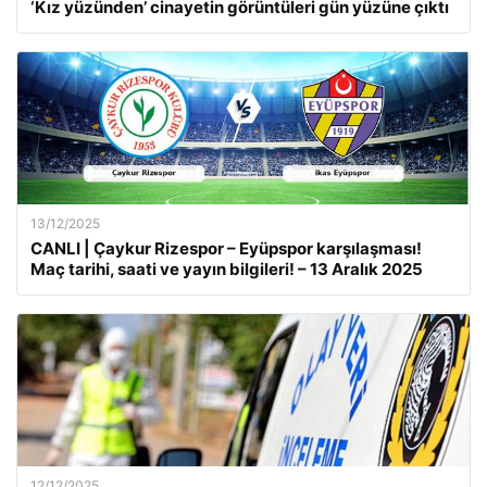
‘Kız yüzünden’ cinayetin görüntüleri gün yüzüne çıktı
13/12/2025
CANLI | Çaykur Rizespor – Eyüpspor karşılaşması!
Maç tarihi, saati ve yayın bilgileri! – 13 Aralık 2025
12/12/2025