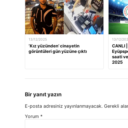
13/12/2025
13/12/20
‘Kız yüzünden’ cinayetin
CANLI |
görüntüleri gün yüzüne çıktı
Eyüpspo
saati ve
2025
Bir yanıt yazın
E-posta adresiniz yayınlanmayacak.
Gerekli ala
Yorum
*