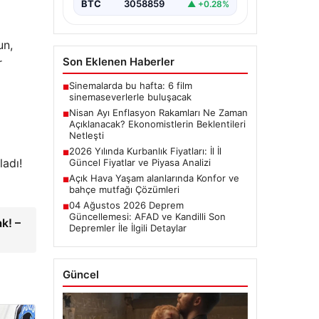
başladı.…
BTC
3058859
▲ +0.28%
un,
Son Eklenen Haberler
r
Sinemalarda bu hafta: 6 film
■
sinemaseverlerle buluşacak
Nisan Ayı Enflasyon Rakamları Ne Zaman
■
Açıklanacak? Ekonomistlerin Beklentileri
Netleşti
2026 Yılında Kurbanlık Fiyatları: İl İl
■
ladı!
Güncel Fiyatlar ve Piyasa Analizi
Açık Hava Yaşam alanlarında Konfor ve
■
bahçe mutfağı Çözümleri
04 Ağustos 2026 Deprem
■
Güncellemesi: AFAD ve Kandilli Son
k! –
Depremler İle İlgili Detaylar
Güncel