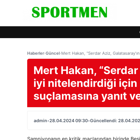
Haberler
›
Güncel
›
Mert Hakan, “Serdar Aziz, Galatasaray'ın 
Mert Hakan, “Serdar 
iyi nitelendirdiği iç
suçlamasına yanıt ve
admin
•
28.04.2024 09:30
•
Güncellendi: 28.04.20
Şampiyonanın en kritik maçlarından birinde Beşi