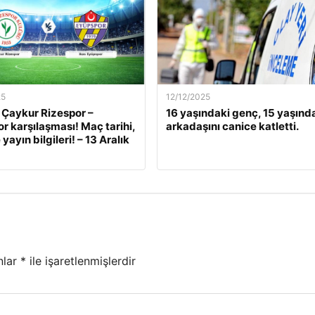
25
12/12/2025
 Çaykur Rizespor –
16 yaşındaki genç, 15 yaşınd
r karşılaşması! Maç tarihi,
arkadaşını canice katletti.
 yayın bilgileri! – 13 Aralık
nlar
*
ile işaretlenmişlerdir