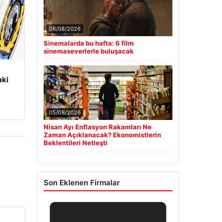
06/08/2026
Sinemalarda bu hafta: 6 film
sinemaseverlerle buluşacak
aki
05/08/2026
Nisan Ayı Enflasyon Rakamları Ne
Zaman Açıklanacak? Ekonomistlerin
Beklentileri Netleşti
Son Eklenen Firmalar