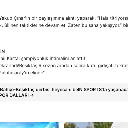
up Çınar'ın bir paylaşımına alıntı yaparak, “Hala titriyors
. Bilinen taktiklerine devam et. Zaten bu sana yakışıyor.” bi
IN
ail Kartal şampiyonluk ihtimalini anlattı!
Beşiktaş 9 sezon aradan sonra kötü gidişatı tekrar
 Galatasaray'ın elinde''
.Bahçe-Beşiktaş derbisi heyecanı beIN SPORTS'ta yaşanaca
POR DALLARI →