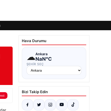
ı
Hava Durumu
ü
☁
Ankara
NaN°C
ŞEHIR SEÇ
Bizi Takip Edin
rest
rdar