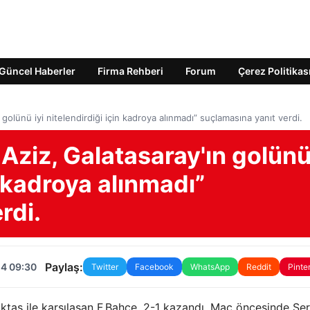
Güncel Haberler
Firma Rehberi
Forum
Çerez Politikas
golünü iyi nitelendirdiği için kadroya alınmadı” suçlamasına yanıt verdi.
Aziz, Galatasaray'ın golün
in kadroya alınmadı”
rdi.
Paylaş:
24 09:30
Twitter
Facebook
WhatsApp
Reddit
Pinte
ktaş ile karşılaşan F.Bahçe, 2-1 kazandı. Maç öncesinde Se