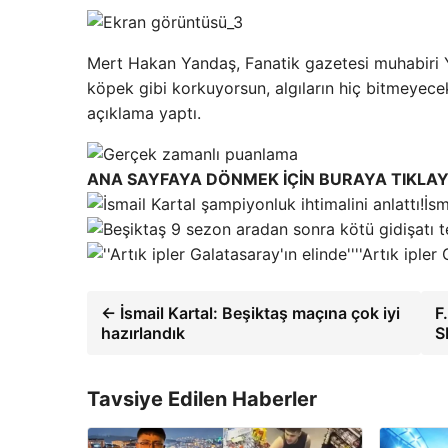
Mert Hakan Yandaş, Fanatik gazetesi muhabiri Yak
köpek gibi korkuyorsun, algıların hiç bitmeyecek
açıklama yaptı.
ANA SAYFAYA DÖNMEK İÇİN BURAYA TIKLAY
İsm
''Artık ipler
← İsmail Kartal: Beşiktaş maçına çok iyi
F
hazırlandık
S
Tavsiye Edilen Haberler