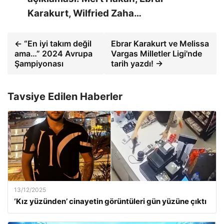
Karakurt, Wilfried Zaha…
← “En iyi takım değil
Ebrar Karakurt ve Melissa
ama…” 2024 Avrupa
Vargas Milletler Ligi'nde
Şampiyonası
tarih yazdı! →
Tavsiye Edilen Haberler
13/12/2025
‘Kız yüzünden’ cinayetin görüntüleri gün yüzüne çıktı