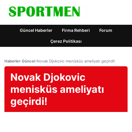
Güncel Haberler
Firma Rehberi
Forum
Çerez Politikası
Haberler
›
Güncel
›
Novak Djokovic menisküs ameliyatı geçirdi!
Novak Djokovic
menisküs ameliyatı
geçirdi!