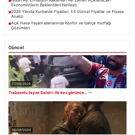
■
Ekonomistlerin Beklentileri Netleşti
2026 Yılında Kurbanlık Fiyatları: İl İl Güncel Fiyatlar ve Piyasa
■
Analizi
Açık Hava Yaşam alanlarında Konfor ve bahçe mutfağı
■
Çözümleri
Güncel
07/08/2026
Trabzonlu teyze Salah’ı ilk kez görünce…
06/08/2026