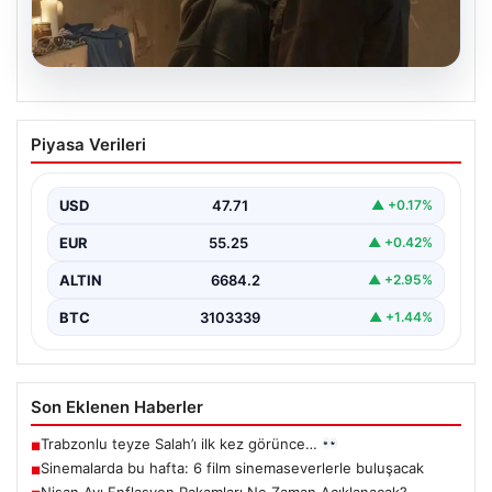
06.08.2026
Sinemalarda bu hafta: 6 film
Piyasa Verileri
sinemaseverlerle buluşacak
USD
47.71
▲ +0.17%
EUR
55.25
▲ +0.42%
ALTIN
6684.2
▲ +2.95%
BTC
3103339
▲ +1.44%
Son Eklenen Haberler
Trabzonlu teyze Salah’ı ilk kez görünce…
■
Sinemalarda bu hafta: 6 film sinemaseverlerle buluşacak
■
Nisan Ayı Enflasyon Rakamları Ne Zaman Açıklanacak?