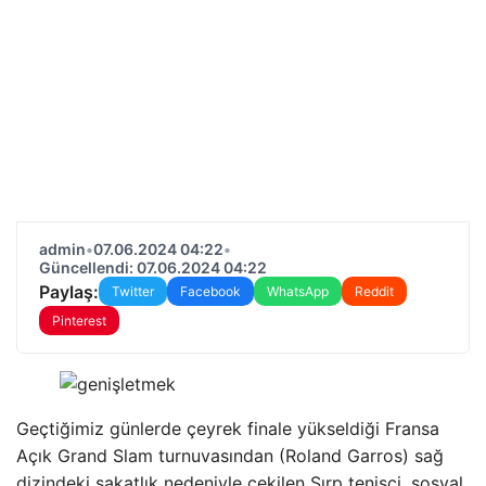
admin
•
07.06.2024 04:22
•
Güncellendi: 07.06.2024 04:22
Paylaş:
Twitter
Facebook
WhatsApp
Reddit
Pinterest
Geçtiğimiz günlerde çeyrek finale yükseldiği Fransa
Açık Grand Slam turnuvasından (Roland Garros) sağ
dizindeki sakatlık nedeniyle çekilen Sırp tenisçi, sosyal