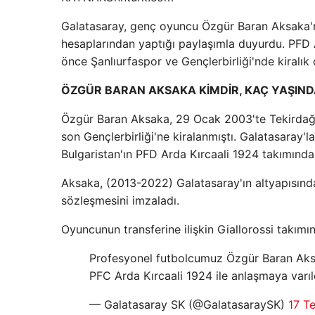
Galatasaray, genç oyuncu Özgür Baran Aksaka'nı
hesaplarından yaptığı paylaşımla duyurdu. PFD A
önce Şanlıurfaspor ve Gençlerbirliği'nde kiralık 
ÖZGÜR BARAN AKSAKA KİMDİR, KAÇ YAŞIND
Özgür Baran Aksaka, 29 Ocak 2003'te Tekirdağ'
son Gençlerbirliği'ne kiralanmıştı. Galatasar
Bulgaristan'ın PFD Arda Kırcaali 1924 takımında
Aksaka, (2013-2022) Galatasaray'ın altyapısında
sözleşmesini imzaladı.
Oyuncunun transferine ilişkin Giallorossi takım
Profesyonel futbolcumuz Özgür Baran Aksa
PFC Arda Kırcaali 1924 ile anlaşmaya varıl
— Galatasaray SK (@GalatasaraySK)
17 T