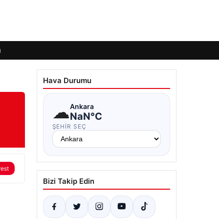
ı
Hava Durumu
☁
Ankara
NaN°C
ŞEHIR SEÇ
rest
Bizi Takip Edin