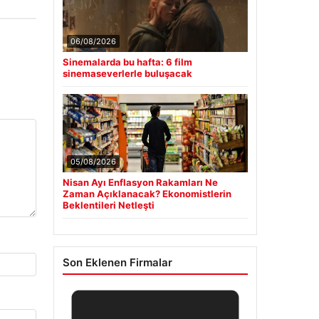
06/08/2026
Sinemalarda bu hafta: 6 film
sinemaseverlerle buluşacak
05/08/2026
Nisan Ayı Enflasyon Rakamları Ne
Zaman Açıklanacak? Ekonomistlerin
Beklentileri Netleşti
Son Eklenen Firmalar