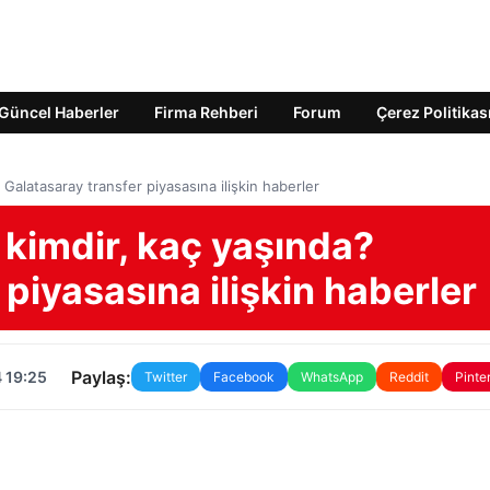
Güncel Haberler
Firma Rehberi
Forum
Çerez Politikas
Galatasaray transfer piyasasına ilişkin haberler
kimdir, kaç yaşında?
piyasasına ilişkin haberler
Paylaş:
 19:25
Twitter
Facebook
WhatsApp
Reddit
Pinte