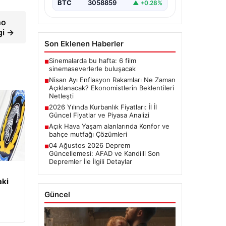
başladı.…
BTC
3058859
▲ +0.28%
ho
gi →
Son Eklenen Haberler
Sinemalarda bu hafta: 6 film
■
sinemaseverlerle buluşacak
Nisan Ayı Enflasyon Rakamları Ne Zaman
■
Açıklanacak? Ekonomistlerin Beklentileri
Netleşti
2026 Yılında Kurbanlık Fiyatları: İl İl
■
Güncel Fiyatlar ve Piyasa Analizi
Açık Hava Yaşam alanlarında Konfor ve
■
bahçe mutfağı Çözümleri
04 Ağustos 2026 Deprem
■
Güncellemesi: AFAD ve Kandilli Son
Depremler İle İlgili Detaylar
aki
Güncel