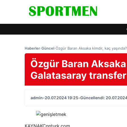
Haberler
›
Güncel
›
Özgür Baran Aksaka kimdir, kaç yaşında? 
Özgür Baran Aksaka 
Galatasaray transfer 
admin
•
20.07.2024 19:25
•
Güncellendi: 20.07.2024
KAYNAK
Cnnturk.com