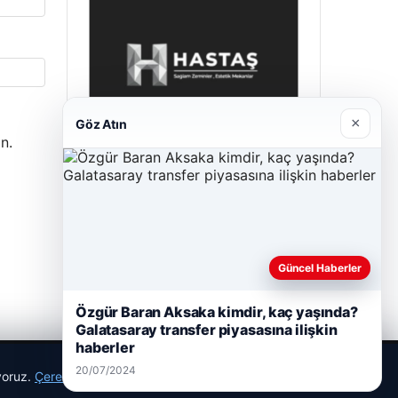
×
Göz Atın
n.
Hastaş Beton
26/05/2026
Güncel Haberler
Özgür Baran Aksaka kimdir, kaç yaşında?
Galatasaray transfer piyasasına ilişkin
haberler
20/07/2024
ıyoruz.
Çerez Politikamız
Reddet
Kabul Et