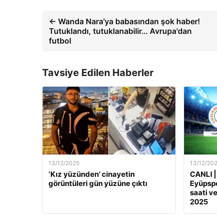
← Wanda Nara'ya babasından şok haber!
Tutuklandı, tutuklanabilir… Avrupa'dan
futbol
Tavsiye Edilen Haberler
13/12/2025
13/12/20
‘Kız yüzünden’ cinayetin
CANLI |
görüntüleri gün yüzüne çıktı
Eyüpspo
saati ve
2025