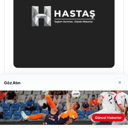
Enes Kaplan Avukatlık Bürosu
×
Göz Atın
28/04/2026
Web sitemizi nasıl kullandığınızı daha iyi anlayabilmek,
Güncel Haberler
deneyiminizi kişiselleştirmek ve geliştirmek amacıyla çerezler
kullanıyoruz.
Çerez Politikamız