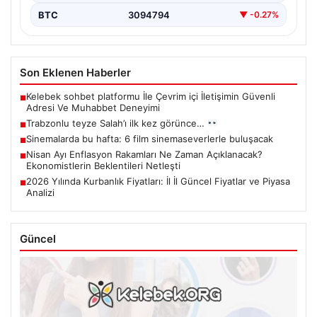
BTC
3094794
▼ -0.27%
Son Eklenen Haberler
Kelebek sohbet platformu İle Çevrim içi İletişimin Güvenli
■
Adresi Ve Muhabbet Deneyimi
Trabzonlu teyze Salah’ı ilk kez görünce…
■
Sinemalarda bu hafta: 6 film sinemaseverlerle buluşacak
■
Nisan Ayı Enflasyon Rakamları Ne Zaman Açıklanacak?
■
Ekonomistlerin Beklentileri Netleşti
2026 Yılında Kurbanlık Fiyatları: İl İl Güncel Fiyatlar ve Piyasa
■
Analizi
Güncel