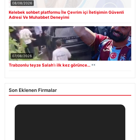
08/08/2026
Kelebek sohbet platformu İle Çevrim içi İletişimin Güvenli
Adresi Ve Muhabbet Deneyimi
07/08/2026
Trabzonlu teyze Salah’ı ilk kez görünce…
Son Eklenen Firmalar