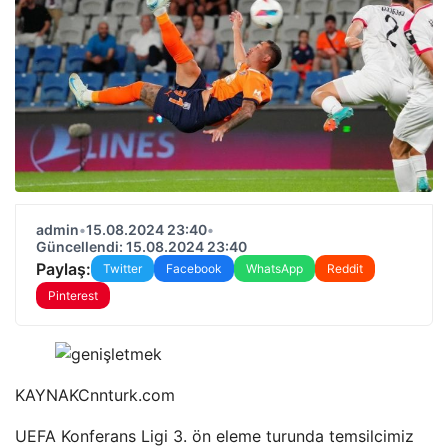
admin
•
15.08.2024 23:40
•
Güncellendi: 15.08.2024 23:40
Paylaş:
Twitter
Facebook
WhatsApp
Reddit
Pinterest
KAYNAK
Cnnturk.com
UEFA Konferans Ligi 3. ön eleme turunda temsilcimiz