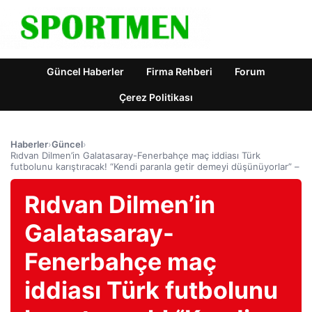
Güncel Haberler
Firma Rehberi
Forum
Çerez Politikası
Haberler
›
Güncel
›
Rıdvan Dilmen’in Galatasaray-Fenerbahçe maç iddiası Türk
futbolunu karıştıracak! “Kendi paranla getir demeyi düşünüyorlar” –
Rıdvan Dilmen’in
Galatasaray-
Fenerbahçe maç
iddiası Türk futbolunu