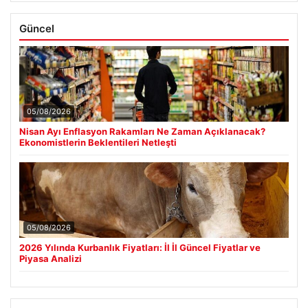
Güncel
05/08/2026
Nisan Ayı Enflasyon Rakamları Ne Zaman Açıklanacak?
Ekonomistlerin Beklentileri Netleşti
05/08/2026
2026 Yılında Kurbanlık Fiyatları: İl İl Güncel Fiyatlar ve
Piyasa Analizi