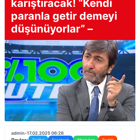
karıştıracak! “Kendi
paranla getir demeyi
düşünüyorlar” –
admin
•
17.02.2025 06:26
Paylaş:
Twitter
Facebook
WhatsApp
Reddit