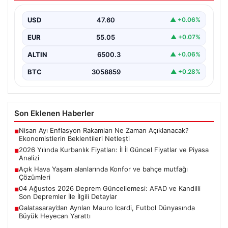
2026 Kurban Bayramı öncesinde vatandaşların en çok
merak ettiği konulardan biri olan kurbanlık fiyatları,…
USD
47.60
▲ +0.06%
EUR
55.05
▲ +0.07%
ALTIN
6500.3
▲ +0.06%
BTC
3058859
▲ +0.28%
Son Eklenen Haberler
Nisan Ayı Enflasyon Rakamları Ne Zaman Açıklanacak?
■
Ekonomistlerin Beklentileri Netleşti
2026 Yılında Kurbanlık Fiyatları: İl İl Güncel Fiyatlar ve Piyasa
■
Analizi
Açık Hava Yaşam alanlarında Konfor ve bahçe mutfağı
■
Çözümleri
04 Ağustos 2026 Deprem Güncellemesi: AFAD ve Kandilli
■
Son Depremler İle İlgili Detaylar
Galatasaray’dan Ayrılan Mauro Icardi, Futbol Dünyasında
■
Büyük Heyecan Yarattı