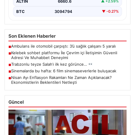
ALTIN
6660.6
▲ +2.59%
BTC
3094794
▼ -0.27%
Son Eklenen Haberler
Ambulans ile otomobil çarpıştı: 3’ü sağlık çalışanı 5 yaralı
■
Kelebek sohbet platformu İle Çevrim içi İletişimin Güvenli
■
Adresi Ve Muhabbet Deneyimi
Trabzonlu teyze Salah’ı ilk kez görünce…
■
Sinemalarda bu hafta: 6 film sinemaseverlerle buluşacak
■
Nisan Ayı Enflasyon Rakamları Ne Zaman Açıklanacak?
■
Ekonomistlerin Beklentileri Netleşti
Güncel