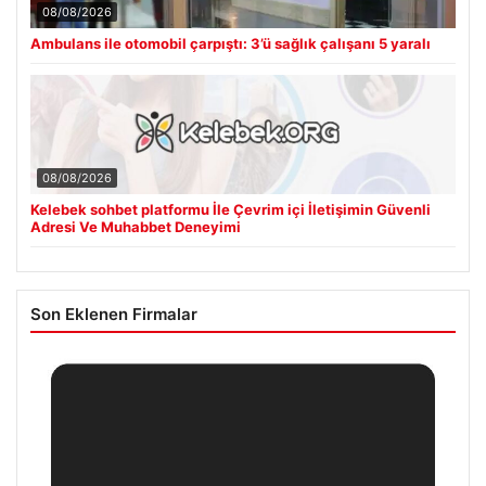
08/08/2026
Ambulans ile otomobil çarpıştı: 3’ü sağlık çalışanı 5 yaralı
08/08/2026
Kelebek sohbet platformu İle Çevrim içi İletişimin Güvenli
Adresi Ve Muhabbet Deneyimi
Son Eklenen Firmalar