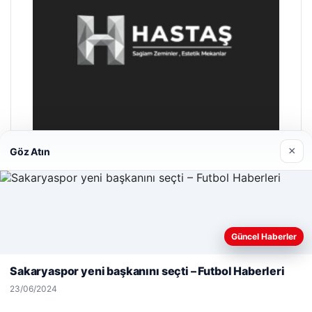
×
Göz Atın
Enes Kaplan Avukatlık Bürosu
28/04/2026
Web sitemizi nasıl kullandığınızı daha iyi anlayabilmek,
Güncel Haberler
deneyiminizi kişiselleştirmek ve geliştirmek amacıyla çerezler
kullanıyoruz.
Çerez Politikamız
Sakaryaspor yeni başkanını seçti – Futbol Haberleri
Reddet
Kabul Et
23/06/2024