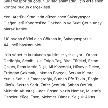
Sakaryaspor'da çoğunluk sağlanamadığı için ertelenen
kongre bugün gerçekleşti.
Yeni Atatürk Stadı'nda düzenlenen Sakaryaspor
Olağanüstü Kongresi'ne Gökhan İn ve Suat Çetin aday
olarak katıldı.
110 oydan 68'ini alan Gökhan İn, Sakaryaspor'un
44'üncü başkanı oldu.
İn'in yönetim kurulunda şu isimler yer alıyor: “Orhan
Derlioğlu, Semih İlkis, Tolga Taş, Birol Tüfekçi, Ertan
Çakıcı, Reha Metin Dışlı, Ali Köseoğlu, Hüseyin Delen,
Erdoğan Çakmak, Lokman Bozçalı, Serkan Kumral,
Yunus Şahin, t Emanetoğlu, Burhan Efe Tekin., Engin
Küçük, Sertan Serit, Zafer Şentürk, Şaban Öztürk,
Muhittin Altuntaş, Kaan Coşar, Nezih Namaz, Mustafa
Gençler, Yücel Esen, Mehmet Yılmaz, Selçuk Alkaş.