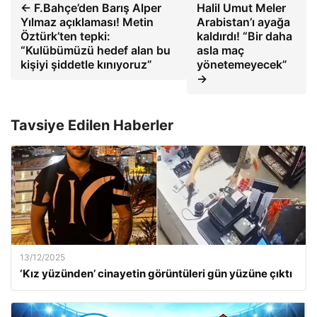
← F.Bahçe’den Barış Alper
Halil Umut Meler
Yılmaz açıklaması! Metin
Arabistan’ı ayağa
Öztürk’ten tepki:
kaldırdı! “Bir daha
“Kulübümüzü hedef alan bu
asla maç
kişiyi şiddetle kınıyoruz”
yönetemeyecek”
→
Tavsiye Edilen Haberler
13/12/2025
‘Kız yüzünden’ cinayetin görüntüleri gün yüzüne çıktı