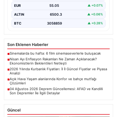
nisan ayı enflasyon verileri için geri sayım başladı.…
EUR
55.05
▲ +0.07%
ALTIN
6500.3
▲ +0.06%
BTC
3058859
▲ +0.28%
Son Eklenen Haberler
Sinemalarda bu hafta: 6 film sinemaseverlerle buluşacak
■
Nisan Ayı Enflasyon Rakamları Ne Zaman Açıklanacak?
■
Ekonomistlerin Beklentileri Netleşti
2026 Yılında Kurbanlık Fiyatları: İl İl Güncel Fiyatlar ve Piyasa
■
Analizi
Açık Hava Yaşam alanlarında Konfor ve bahçe mutfağı
■
Çözümleri
04 Ağustos 2026 Deprem Güncellemesi: AFAD ve Kandilli
■
Son Depremler İle İlgili Detaylar
Güncel