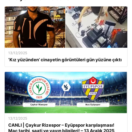
13/12/2025
‘Kız yüzünden’ cinayetin görüntüleri gün yüzüne çıktı
13/12/2025
CANLI | Çaykur Rizespor – Eyüpspor karşılaşması!
Maç tarihi, saati ve yayın bilgileri! – 13 Aralık 2025