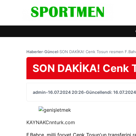
Haberler
›
Güncel
›
SON DAKİKA! Cenk Tosun resmen F.Bah
SON DAKİKA! Cenk T
admin
•
16.07.2024 20:26
•
Güncellendi: 16.07.2024
KAYNAK
Cnnturk.com
F.Bahçe, milli forvet Cenk Tosun'un transferini