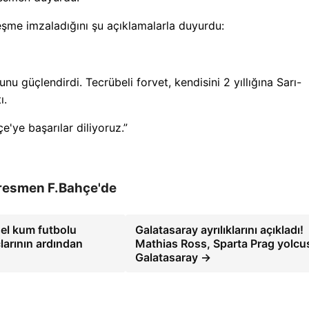
zleşme imzaladığını şu açıklamalarla duyurdu:
u güçlendirdi. Tecrübeli forvet, kendisini 2 yıllığına Sarı-
ı.
e'ye başarılar diliyoruz.”
resmen F.Bahçe'de
sel kum futbolu
Galatasaray ayrılıklarını açıkladı!
larının ardından
Mathias Ross, Sparta Prag yolc
Galatasaray →