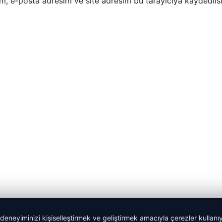
m, e-posta adresim ve site adresim bu tarayıcıya kaydedilsi
 deneyiminizi kişiselleştirmek ve geliştirmek amacıyla çerezler kullan