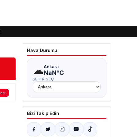
ı
Hava Durumu
☁
Ankara
NaN°C
ŞEHIR SEÇ
rest
Bizi Takip Edin