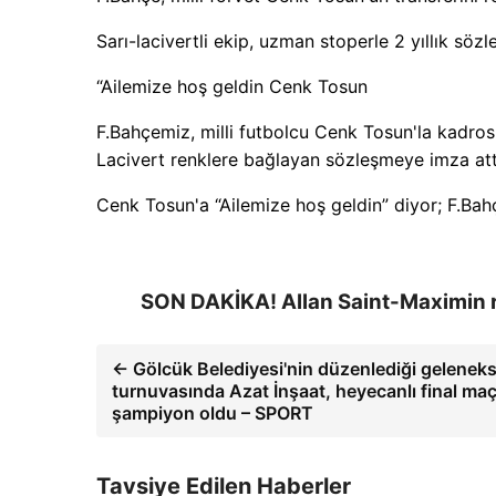
Sarı-lacivertli ekip, uzman stoperle 2 yıllık sö
“Ailemize hoş geldin Cenk Tosun
F.Bahçemiz, milli futbolcu Cenk Tosun'la kadrosun
Lacivert renklere bağlayan sözleşmeye imza att
Cenk Tosun'a “Ailemize hoş geldin” diyor; F.Bahç
SON DAKİKA! Allan Saint-Maximin 
← Gölcük Belediyesi'nin düzenlediği gelenek
turnuvasında Azat İnşaat, heyecanlı final maç
şampiyon oldu – SPORT
Tavsiye Edilen Haberler