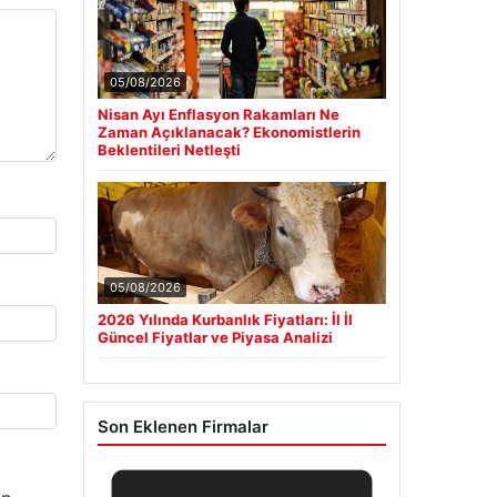
05/08/2026
Nisan Ayı Enflasyon Rakamları Ne
Zaman Açıklanacak? Ekonomistlerin
Beklentileri Netleşti
05/08/2026
2026 Yılında Kurbanlık Fiyatları: İl İl
Güncel Fiyatlar ve Piyasa Analizi
Son Eklenen Firmalar