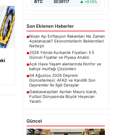
BTC
3039117
▲ +0.13%
Son Eklenen Haberler
Nisan Ayı Enflasyon Rakamları Ne Zaman
■
Açıklanacak? Ekonomistlerin Beklentileri
Netleşti
2026 Yılında Kurbanlık Fiyatları: İl İl
■
Güncel Fiyatlar ve Piyasa Analizi
aki
Açık Hava Yaşam alanlarında Konfor ve
■
bahçe mutfağı Çözümleri
04 Ağustos 2026 Deprem
■
Güncellemesi: AFAD ve Kandilli Son
Depremler İle İlgili Detaylar
Galatasaray’dan Ayrılan Mauro Icardi,
■
Futbol Dünyasında Büyük Heyecan
Yarattı
Güncel