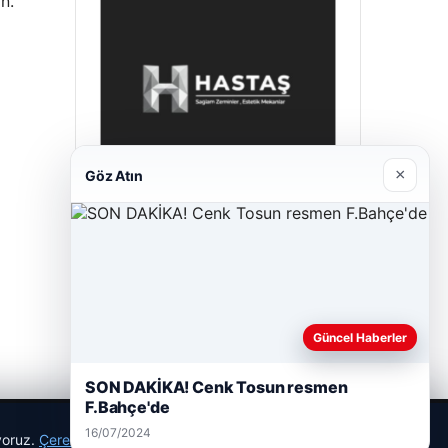
n.
×
Göz Atın
Hastaş Beton
26/05/2026
Güncel Haberler
SON DAKİKA! Cenk Tosun resmen
F.Bahçe'de
16/07/2024
ıyoruz.
Çerez Politikamız
Reddet
Kabul Et