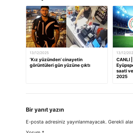
13/12/2025
13/12/20
‘Kız yüzünden’ cinayetin
CANLI |
görüntüleri gün yüzüne çıktı
Eyüpspo
saati ve
2025
Bir yanıt yazın
E-posta adresiniz yayınlanmayacak.
Gerekli ala
Yorum
*