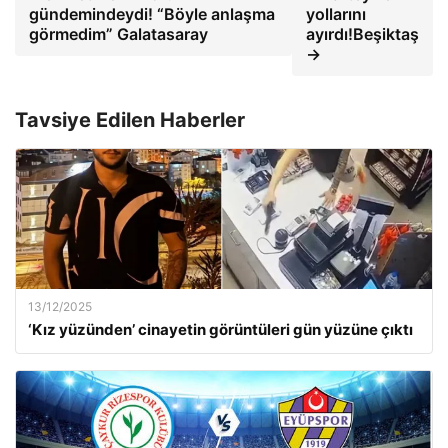
gündemindeydi! “Böyle anlaşma
yollarını
görmedim” Galatasaray
ayırdı!Beşiktaş
→
Tavsiye Edilen Haberler
13/12/2025
‘Kız yüzünden’ cinayetin görüntüleri gün yüzüne çıktı