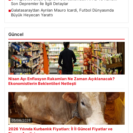
Son Depremler İle İlgili Detaylar
Galatasaray’dan Ayrılan Mauro Icardi, Futbol Dünyasında
■
Büyük Heyecan Yarattı
Güncel
05/08/2026
Nisan Ayı Enflasyon Rakamları Ne Zaman Açıklanacak?
Ekonomistlerin Beklentileri Netleşti
05/08/2026
2026 Yılında Kurbanlık Fiyatları: İl İl Güncel Fiyatlar ve