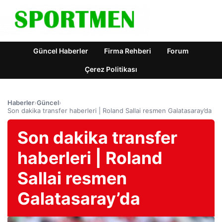
Güncel Haberler
Firma Rehberi
Forum
Çerez Politikası
Haberler
›
Güncel
›
Son dakika transfer haberleri | Roland Sallai resmen Galatasaray’da
Son dakika transfer
haberleri | Roland
Sallai resmen
Galatasaray’da