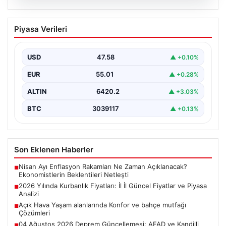
05.08.2026
2026 Yılında Kurbanlık Fiyatları: İl İl
Piyasa Verileri
Güncel Fiyatlar ve Piyasa Analizi
2026 Kurban Bayramı öncesinde vatandaşların en çok
merak ettiği konulardan biri olan kurbanlık fiyatları,…
USD
47.58
▲ +0.10%
EUR
55.01
▲ +0.28%
ALTIN
6420.2
▲ +3.03%
BTC
3039117
▲ +0.13%
Son Eklenen Haberler
Nisan Ayı Enflasyon Rakamları Ne Zaman Açıklanacak?
■
Ekonomistlerin Beklentileri Netleşti
2026 Yılında Kurbanlık Fiyatları: İl İl Güncel Fiyatlar ve Piyasa
■
Analizi
Açık Hava Yaşam alanlarında Konfor ve bahçe mutfağı
■
Çözümleri
04 Ağustos 2026 Deprem Güncellemesi: AFAD ve Kandilli
■