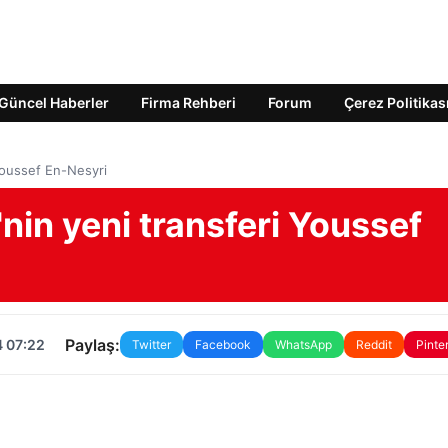
Güncel Haberler
Firma Rehberi
Forum
Çerez Politikas
Youssef En-Nesyri
in yeni transferi Youssef
Paylaş:
4 07:22
Twitter
Facebook
WhatsApp
Reddit
Pinte