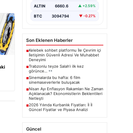
ALTIN
6660.6
▲ +2.59%
BTC
3094794
▼ -0.27%
Son Eklenen Haberler
Kelebek sohbet platformu İle Çevrim içi
■
İletişimin Güvenli Adresi Ve Muhabbet
Deneyimi
Trabzonlu teyze Salah’ı ilk kez
aki
■
görünce…
Sinemalarda bu hafta: 6 film
■
sinemaseverlerle buluşacak
Nisan Ayı Enflasyon Rakamları Ne Zaman
■
Açıklanacak? Ekonomistlerin Beklentileri
Netleşti
2026 Yılında Kurbanlık Fiyatları: İl İl
■
Güncel Fiyatlar ve Piyasa Analizi
Güncel