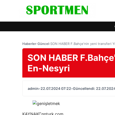
Haberler
›
Güncel
›
SON HABER F.Bahçe'nin yeni transferi 
SON HABER F.Bahçe'n
En-Nesyri
admin
•
22.07.2024 07:22
•
Güncellendi: 22.07.202
KAYNAK
Cnnturk.com