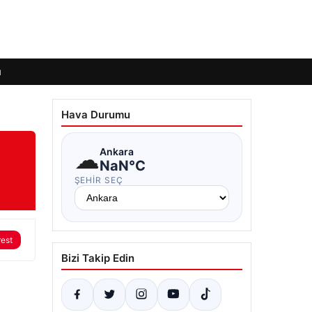
ı
Hava Durumu
☁
Ankara
NaN°C
ŞEHIR SEÇ
rest
Bizi Takip Edin