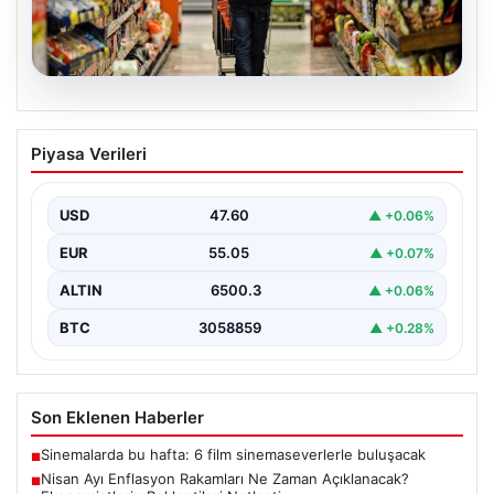
05.08.2026
Nisan Ayı Enflasyon Rakamları Ne
Piyasa Verileri
Zaman Açıklanacak? Ekonomistlerin
Beklentileri Netleşti
USD
47.60
▲ +0.06%
Türkiye İstatistik Kurumu (TÜİK) tarafından açıklanacak
nisan ayı enflasyon verileri için geri sayım başladı.…
EUR
55.05
▲ +0.07%
ALTIN
6500.3
▲ +0.06%
BTC
3058859
▲ +0.28%
Son Eklenen Haberler
Sinemalarda bu hafta: 6 film sinemaseverlerle buluşacak
■
Nisan Ayı Enflasyon Rakamları Ne Zaman Açıklanacak?
■