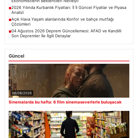
Ekonomistlerin Beklentileri Netleşti
2026 Yılında Kurbanlık Fiyatları: İl İl Güncel Fiyatlar ve Piyasa
■
Analizi
Açık Hava Yaşam alanlarında Konfor ve bahçe mutfağı
■
Çözümleri
04 Ağustos 2026 Deprem Güncellemesi: AFAD ve Kandilli
■
Son Depremler İle İlgili Detaylar
Güncel
06/08/2026
Sinemalarda bu hafta: 6 film sinemaseverlerle buluşacak