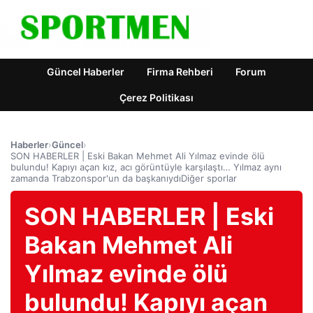
Güncel Haberler
Firma Rehberi
Forum
Çerez Politikası
Haberler
›
Güncel
›
SON HABERLER | Eski Bakan Mehmet Ali Yılmaz evinde ölü
bulundu! Kapıyı açan kız, acı görüntüyle karşılaştı… Yılmaz aynı
zamanda Trabzonspor'un da başkanıydıDiğer sporlar
SON HABERLER | Eski
Bakan Mehmet Ali
Yılmaz evinde ölü
bulundu! Kapıyı açan