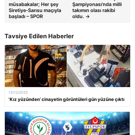
müsabakalar; Her şey
Şampiyonası'nda milli
Siretiye-Sarısu maçıyla
takımın olası rakibi
başladı – SPOR
oldu. →
Tavsiye Edilen Haberler
13/12/2025
‘Kız yüzünden’ cinayetin görüntüleri gün yüzüne çıktı