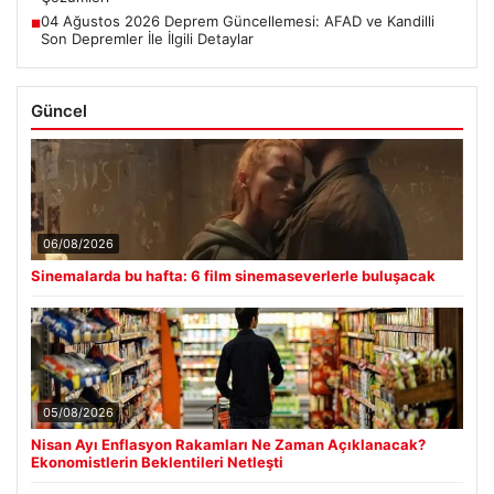
04 Ağustos 2026 Deprem Güncellemesi: AFAD ve Kandilli
■
Son Depremler İle İlgili Detaylar
Güncel
06/08/2026
Sinemalarda bu hafta: 6 film sinemaseverlerle buluşacak
05/08/2026
Nisan Ayı Enflasyon Rakamları Ne Zaman Açıklanacak?
Ekonomistlerin Beklentileri Netleşti