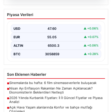
05.08.2026
Nisan Ayı Enflasyon Rakamları Ne
Piyasa Verileri
Zaman Açıklanacak? Ekonomistlerin
Beklentileri Netleşti
USD
47.60
▲ +0.06%
Türkiye İstatistik Kurumu (TÜİK) tarafından açıklanacak
nisan ayı enflasyon verileri için geri sayım başladı.…
EUR
55.05
▲ +0.07%
ALTIN
6500.3
▲ +0.06%
BTC
3058859
▲ +0.28%
Son Eklenen Haberler
Sinemalarda bu hafta: 6 film sinemaseverlerle buluşacak
■
Nisan Ayı Enflasyon Rakamları Ne Zaman Açıklanacak?
■
Ekonomistlerin Beklentileri Netleşti
2026 Yılında Kurbanlık Fiyatları: İl İl Güncel Fiyatlar ve Piyasa
■
Analizi
Açık Hava Yaşam alanlarında Konfor ve bahçe mutfağı
■
Çözümleri