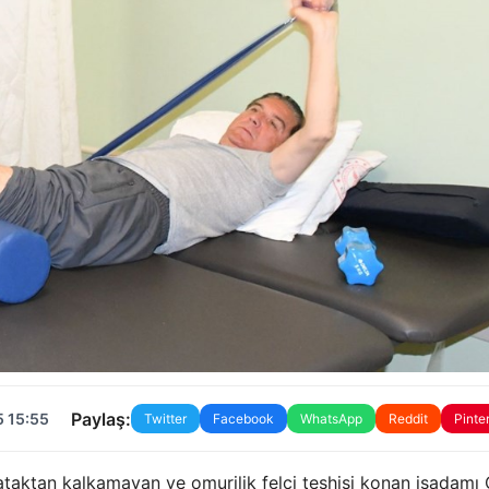
Paylaş:
5 15:55
Twitter
Facebook
WhatsApp
Reddit
Pinte
taktan kalkamayan ve omurilik felci teşhisi konan işadamı