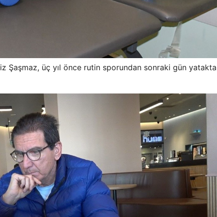
iz Şaşmaz, üç yıl önce rutin sporundan sonraki gün yatakt