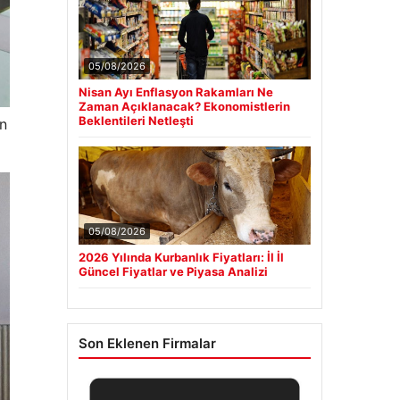
05/08/2026
Nisan Ayı Enflasyon Rakamları Ne
Zaman Açıklanacak? Ekonomistlerin
Beklentileri Netleşti
an
05/08/2026
2026 Yılında Kurbanlık Fiyatları: İl İl
Güncel Fiyatlar ve Piyasa Analizi
Son Eklenen Firmalar