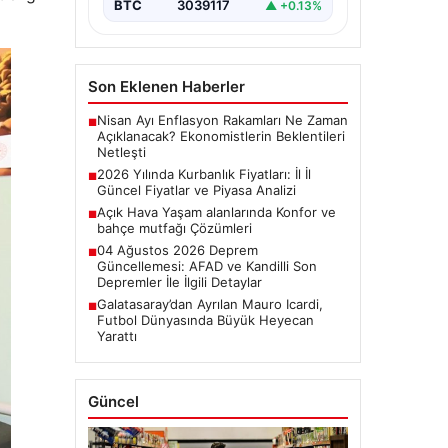
BTC
3039117
▲ +0.13%
Son Eklenen Haberler
Nisan Ayı Enflasyon Rakamları Ne Zaman
■
Açıklanacak? Ekonomistlerin Beklentileri
Netleşti
2026 Yılında Kurbanlık Fiyatları: İl İl
■
Güncel Fiyatlar ve Piyasa Analizi
Açık Hava Yaşam alanlarında Konfor ve
■
bahçe mutfağı Çözümleri
04 Ağustos 2026 Deprem
■
Güncellemesi: AFAD ve Kandilli Son
Depremler İle İlgili Detaylar
Galatasaray’dan Ayrılan Mauro Icardi,
■
Futbol Dünyasında Büyük Heyecan
Yarattı
Güncel