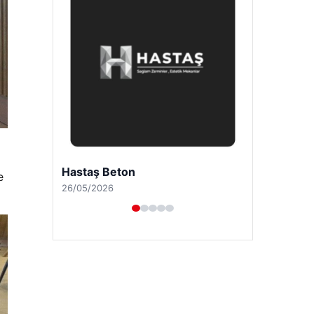
Enes Kaplan Avukatlık Bürosu
e
28/04/2026