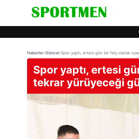
Haberler
›
Güncel
›
Spor yaptı, ertesi gün bir felç olarak u
Spor yaptı, ertesi gü
tekrar yürüyeceği 