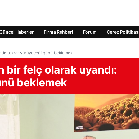
Güncel Haberler
Firma Rehberi
Forum
Çerez Politikas
yandı: tekrar yürüyeceği günü beklemek
n bir felç olarak uyandı:
günü beklemek